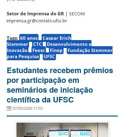
Setor de Imprensa do GR
| SECOM
imprensa.gr@contato.ufsc.br
Tags:
60 anos
Caspar Erich
Stemmer
CTC
Desenvolvimento e
Inovação
Feesc
Finep
Fundação Stemmer
para Pesquisa
UFSC
Estudantes recebem prêmios
por participação em
seminários de iniciação
científica da UFSC
07/05/2026 17:55