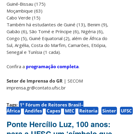
Guiné‑Bissau (175)
Moçambique (63)
Cabo Verde (15)
Também há estudantes de Guiné (13), Benim (9),
Gabão (6), São Tomé e Príncipe (6), Nigéria (6),
Congo (5), Guiné Equatorial (2), além de África do
Sul, Argélia, Costa do Marfim, Camarões, Etiópia,
Senegal e Tunísia (1 cada).
Confira a
programação completa
.
Setor de Imprensa do GR
| SECOM
imprensa.gr@contato.ufsc.br
Tags:
1º Fórum de Reitores Brasil–
África
Andifes
Capes
MEC
Reitoria
Sinter
UFSC
Ponte Hercílio Luz, 100 anos:
para a UFSC um ‘símbolo que