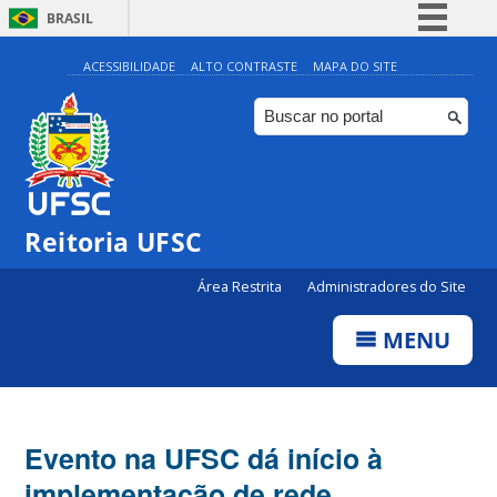
BRASIL
Simplifique!
ACESSIBILIDADE
ALTO CONTRASTE
MAPA DO SITE
Comunica BR
Participe
Acesso à informação
Legislação
Reitoria UFSC
Canais
Área Restrita
Administradores do Site
MENU
Evento na UFSC dá início à
implementação de rede