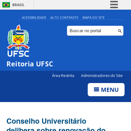
BRASIL
Simplifique!
ACESSIBILIDADE
ALTO CONTRASTE
MAPA DO SITE
Comunica BR
Participe
Acesso à informação
Legislação
Reitoria UFSC
Canais
Área Restrita
Administradores do Site
MENU
Conselho Universitário
delibera sobre renovação do