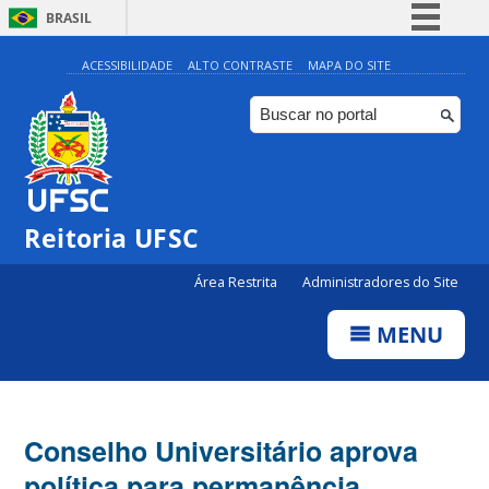
BRASIL
Simplifique!
ACESSIBILIDADE
ALTO CONTRASTE
MAPA DO SITE
Comunica BR
Participe
Acesso à informação
Legislação
Reitoria UFSC
Canais
Área Restrita
Administradores do Site
MENU
Conselho Universitário aprova
política para permanência