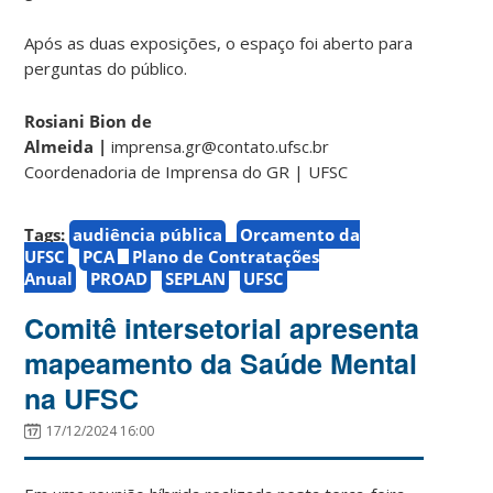
Após as duas exposições, o espaço foi aberto para
perguntas do público.
Rosiani Bion de
Almeida |
imprensa.gr@contato.ufsc.br
Coordenadoria de Imprensa do GR | UFSC
Tags:
audiência pública
Orçamento da
UFSC
PCA
Plano de Contratações
Anual
PROAD
SEPLAN
UFSC
Comitê intersetorial apresenta
mapeamento da Saúde Mental
na UFSC
17/12/2024 16:00