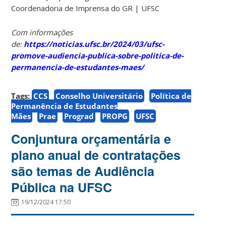
Coordenadoria de Imprensa do GR | UFSC
Com informações
de:
https://noticias.ufsc.br/2024/03/ufsc-
promove-audiencia-publica-sobre-politica-de-
permanencia-de-estudantes-maes/
Tags:
CCS
Conselho Universitário
Política de
Permanência de Estudantes
Mães
Prae
Prograd
PROPG
UFSC
Conjuntura orçamentária e
plano anual de contratações
são temas de Audiência
Pública na UFSC
19/12/2024 17:50