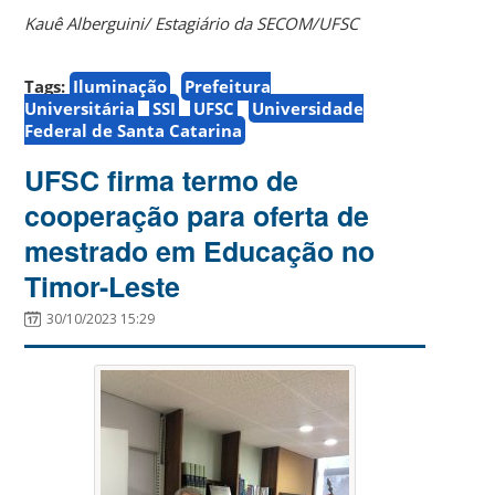
Kauê Alberguini/ Estagiário da SECOM/UFSC
Tags:
Iluminação
Prefeitura
Universitária
SSI
UFSC
Universidade
Federal de Santa Catarina
UFSC firma termo de
cooperação para oferta de
mestrado em Educação no
Timor-Leste
30/10/2023 15:29