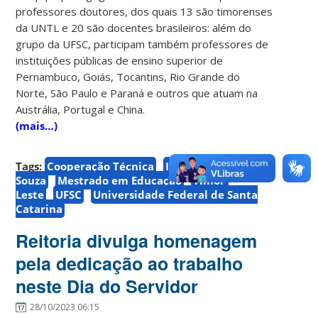
professores doutores, dos quais 13 são timorenses
da UNTL e 20 são docentes brasileiros: além do
grupo da UFSC, participam também professores de
instituições públicas de ensino superior de
Pernambuco, Goiás, Tocantins, Rio Grande do
Norte, São Paulo e Paraná e outros que atuam na
Austrália, Portugal e China.
(mais…)
Tags:
Cooperação Técnica
Irineu Manoel de
Souza
Mestrado em Educação
Timor-
Leste
UFSC
Universidade Federal de Santa
Catarina
Reitoria divulga homenagem
pela dedicação ao trabalho
neste Dia do Servidor
28/10/2023 06:15