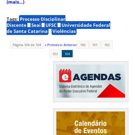
(mais…)
Tags:
Processo Disciplinar
Discente
Seai
UFSC
Universidade Federal
de Santa Catarina
Violências
Página 104 de 104
« Primeiro
‹ Anterior
100
101
102
103
104