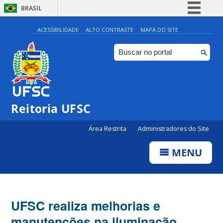
BRASIL
Simplifique!
ACESSIBILIDADE
ALTO CONTRASTE
MAPA DO SITE
Comunica BR
Participe
Acesso à informação
Legislação
Reitoria UFSC
Canais
Área Restrita
Administradores do Site
MENU
UFSC realiza melhorias e
manutenções na iluminação