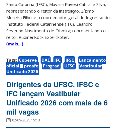
Santa Catarina (IFSC), Mayara Pavesi Cabral e Silva,
representando o reitor da instituição, Zízimo
Moreira Filho; e o coordenador-geral de Ingresso do
Instituto Federal Catarinense (IFC), Leandro
Severino Nascimento de Oliveira; representando o
reitor Rudinei Kock Exterckoter.
(mais…)
Tags:
Coperve
DAE
IFC
IFSC
Lançamento
oficial
proafe
Prograd
UFSC
Vestibular
Unificado 2026
Dirigentes da UFSC, IFSC e
IFC lançam Vestibular
Unificado 2026 com mais de 6
mil vagas
02/09/2025 19:13