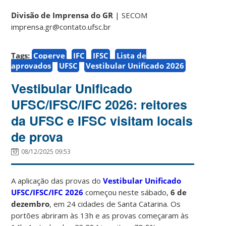
Divisão de Imprensa do GR
| SECOM
imprensa.gr@contato.ufsc.br
Tags:
Coperve
IFC
IFSC
Lista de
aprovados
UFSC
Vestibular Unificado 2026
Vestibular Unificado
UFSC/IFSC/IFC 2026: reitores
da UFSC e IFSC visitam locais
de prova
08/12/2025 09:53
A aplicação das provas do
Vestibular Unificado
UFSC/IFSC/IFC 2026
começou neste sábado,
6 de
dezembro
, em 24 cidades de Santa Catarina. Os
portões abriram às 13h e as provas começaram às