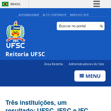
BRASIL
Simplifique!
ACESSIBILIDADE
ALTO CONTRASTE
MAPA DO SITE
Comunica BR
Participe
Acesso à informação
Legislação
Reitoria UFSC
Canais
Área Restrita
Administradores do Site
MENU
Três instituições, um
resultado: UFSC, IFSC e IFC