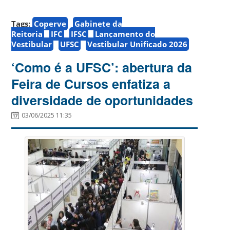
Tags:
Coperve
Gabinete da
Reitoria
IFC
IFSC
Lançamento do
Vestibular
UFSC
Vestibular Unificado 2026
‘Como é a UFSC’: abertura da
Feira de Cursos enfatiza a
diversidade de oportunidades
03/06/2025 11:35