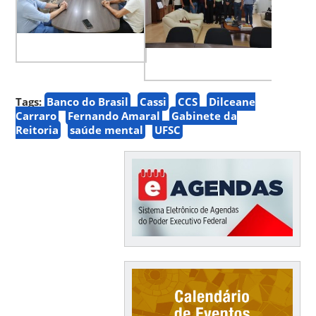
Tags:
Banco do Brasil
Cassi
CCS
Dilceane
Carraro
Fernando Amaral
Gabinete da
Reitoria
saúde mental
UFSC