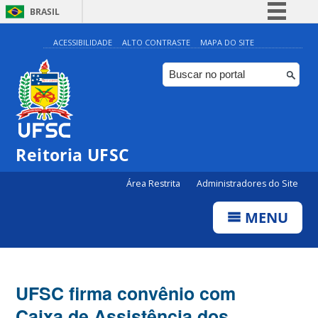
BRASIL
Simplifique!
ACESSIBILIDADE
ALTO CONTRASTE
MAPA DO SITE
Comunica BR
Participe
Acesso à informação
Legislação
Reitoria UFSC
Canais
Área Restrita
Administradores do Site
MENU
UFSC firma convênio com
Caixa de Assistência dos