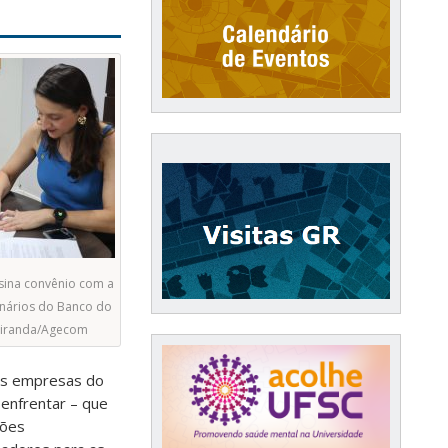
ssina convênio com a
onários do Banco do
l Miranda/Agecom
res empresas do
 enfrentar – que
tões