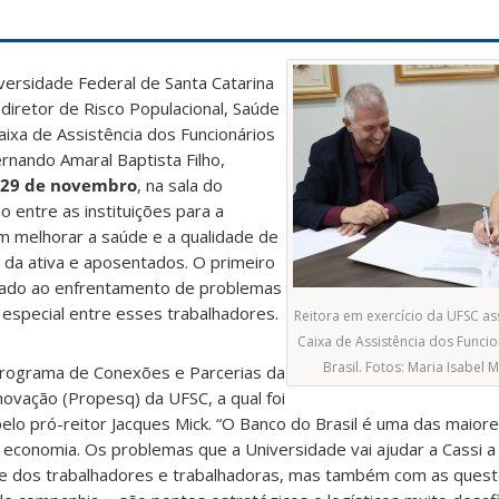
iversidade Federal de Santa Catarina
 diretor de Risco Populacional, Saúde
ixa de Assistência dos Funcionários
ernando Amaral Baptista Filho,
29 de novembro
, na sala do
o entre as instituições para a
m melhorar a saúde e a qualidade de
 da ativa e aposentados. O primeiro
ltado ao enfrentamento de problemas
 especial entre esses trabalhadores.
Reitora em exercício da UFSC a
Caixa de Assistência dos Funci
Brasil. Fotos: Maria Isabe
programa de Conexões e Parcerias da
novação (Propesq) da UFSC, a qual foi
elo pró-reitor Jacques Mick. “O Banco do Brasil é uma das maio
 economia. Os problemas que a Universidade vai ajudar a Cassi a
de dos trabalhadores e trabalhadoras, mas também com as ques