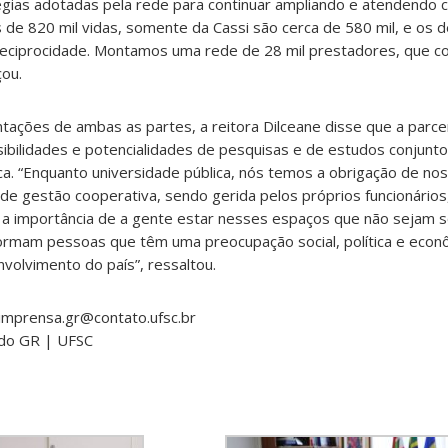
égias adotadas pela rede para continuar ampliando e atendendo 
de 820 mil vidas, somente da Cassi são cerca de 580 mil, e os 
reciprocidade. Montamos uma rede de 28 mil prestadores, que c
çou.
ações de ambas as partes, a reitora Dilceane disse que a parcer
ibilidades e potencialidades de pesquisas e de estudos conjunt
fica. “Enquanto universidade pública, nós temos a obrigação de n
 de gestão cooperativa, sendo gerida pelos próprios funcionários,
a a importância de a gente estar nesses espaços que não sejam
rmam pessoas que têm uma preocupação social, política e econ
volvimento do país”, ressaltou.
imprensa.gr@contato.ufsc.br
 do GR | UFSC