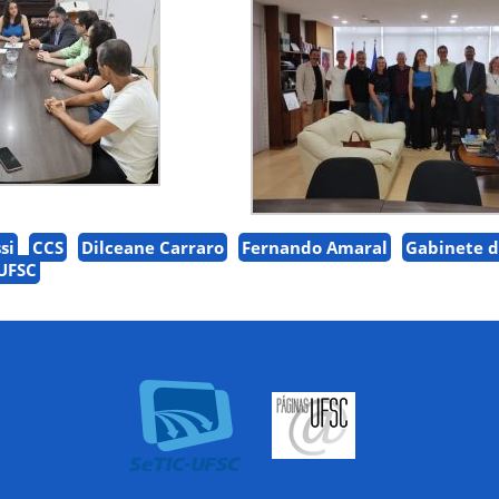
si
CCS
Dilceane Carraro
Fernando Amaral
Gabinete 
UFSC