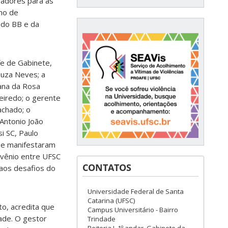
iadores para as
rmo de
 do BB e da
e de Gabinete,
ouza Neves; a
ana da Rosa
ueiredo; o gerente
achado; o
Antonio João
i SC, Paulo
se manifestaram
nvênio entre UFSC
CONTATOS
aos desafios do
Universidade Federal de Santa
Catarina (UFSC)
to, acredita que
Campus Universitário - Bairro
ade. O gestor
Trindade