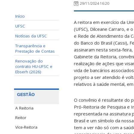
29/11/2024 16:20
Início
A reitora em exercício da Un
UFSC
(UFSC), Dilceane Carraro, e o
e Rede de Atendimento da Ca
Notícias da UFSC
do Banco do Brasil (Cassi), F
Transparência e
assinaram nesta sexta-feira,
Prestação de Contas
Gabinete da Reitoria, convêni
Renovação do
realização de ações que visa
contrato HU-UFSC e
vida de bancários associados
Ebserh (2026)
projeto a ser atendido é vo
relativos à saúde mental, em
GESTÃO
O convênio é resultante do 
Pró-Reitoria de Pesquisa e I
A Reitoria
representada na assinatura p
Reitor
Brasil e um símbolo da nossa
tem a ver não só com a saú
Vice-Reitora