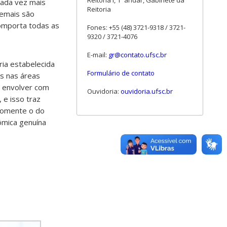
Reitoria I, 1º andar, Gabinete da
cada vez mais
Reitoria
demais são
omporta todas as
Fones: +55 (48) 3721-9318 / 3721-
9320 / 3721-4076
E-mail:
gr@contato.ufsc.br
ia estabelecida
Formulário de contato
os nas áreas
os envolver com
Ouvidoria:
ouvidoria.ufsc.br
 e isso traz
 somente o do
ômica genuína