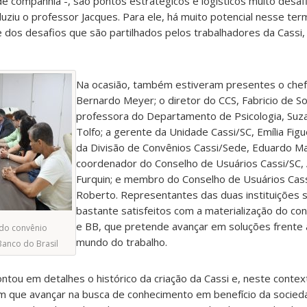
e companhia -, são pontos estratégicos e logísticos muito desaf
uziu o professor Jacques. Para ele, há muito potencial nesse te
e dos desafios que são partilhados pelos trabalhadores da Cassi,
Na ocasião, também estiveram presentes o chef
Bernardo Meyer; o diretor do CCS, Fabricio de S
professora do Departamento de Psicologia, Suz
Tolfo; a gerente da Unidade Cassi/SC, Emília Fig
da Divisão de Convênios Cassi/Sede, Eduardo M
coordenador do Conselho de Usuários Cassi/SC, 
Furquin; e membro do Conselho de Usuários Cass
Roberto. Representantes das duas instituições 
bastante satisfeitos com a materialização do co
e BB, que pretende avançar em soluções frente 
 do convênio
mundo do trabalho.
Banco do Brasil
ntou em detalhes o histórico da criação da Cassi e, neste contex
m que avançar na busca de conhecimento em benefício da socied