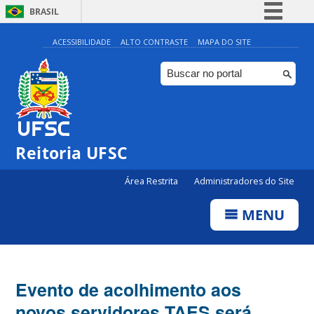
BRASIL
Simplifique!
ACESSIBILIDADE
ALTO CONTRASTE
MAPA DO SITE
Comunica BR
Participe
Acesso à informação
Legislação
Reitoria UFSC
Canais
Área Restrita
Administradores do Site
MENU
Evento de acolhimento aos
novos servidores TAES será