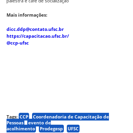
palestra e café de socialização
Mais informações:
dicc.ddp@contato.ufsc.br
https://capacitacao.ufsc.br/
@ccp-ufsc
Tags:
CCP
Coordenadoria de Capacitação de
Pessoas
evento de
acolhimento
Prodegesp
UFSC