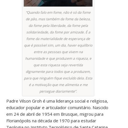
“Quando falo em fome, não é só da fome
de pão, mas também da fome da beleza,
da fome pela liberdade, da fome pela
solidariedade, da fome por amizade. É a
fome da materialidade de esperança de
que é possível sim, um dia, haver equilíbrio
entre as pessoas que vivem na
humanidade e que produzem a riqueza, e
que esta riqueza seja revertida
dignamente para todos que a produzem,
para que ninguém fique excluído dela. Esta
é a motivação que me alimenta e me
persegue diariamente”.
Padre Vilson Groh é uma liderança social e religiosa,
educador popular e articulador comunitário. Nascido
em 24 de abril de 1954 em Brusque, migrou para
Florianópolis na década de 1970 para estudar
Teologia no Instituto Tecnológico de Santa Catarina