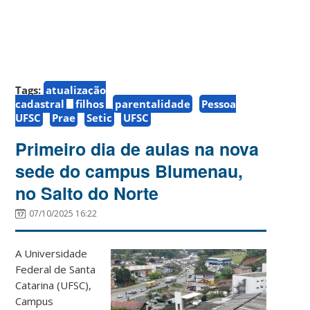
Tags:
atualização
cadastral
filhos
parentalidade
Pessoa
UFSC
Prae
Setic
UFSC
Primeiro dia de aulas na nova
sede do campus Blumenau,
no Salto do Norte
07/10/2025 16:22
A Universidade
Federal de Santa
Catarina (UFSC),
Campus