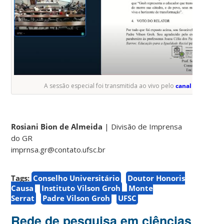
A sessão especial foi transmitida ao vivo pelo
canal do CUn n
Rosiani Bion de Almeida
| Divisão de Imprensa
do GR
imprnsa.gr@contato.ufsc.br
Tags:
Conselho Universitário
Doutor Honoris
Causa
Instituto Vilson Groh
Monte
Serrat
Padre Vilson Groh
UFSC
Rede de pesquisa em ciências