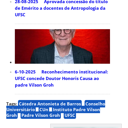
28-08-2025 Aprovada concessão do título
de Emérito a docentes de Antropologia da
UFSC
6-10-2025 Reconhecimento institucional:
UFSC concede Doutor Honoris Causa ao
padre Vilson Groh
Tags:
Cátedra Antonieta de Barros
Conselho
Universitário
CUn
Instituto Padre Vilson
Groh
Padre Vilson Groh
UFSC