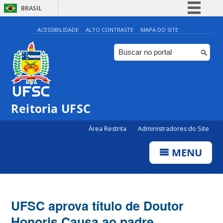
BRASIL
Simplifique!
ACESSIBILIDADE
ALTO CONTRASTE
MAPA DO SITE
Comunica BR
Participe
Acesso à informação
Legislação
Reitoria UFSC
Canais
Área Restrita
Administradores do Site
MENU
UFSC aprova título de Doutor
Honoris Causa ao padre