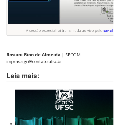
A sessão especial foi transmitida ao vivo pelo
canal do CUn n
Rosiani Bion de Almeida
| SECOM
imprnsa.gr@contato.ufsc.br
Leia mais: