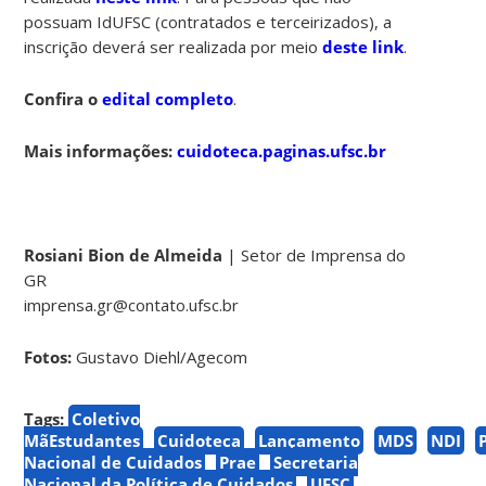
possuam IdUFSC (contratados e terceirizados), a
inscrição deverá ser realizada por meio
deste link
.
Confira o
edital completo
.
Mais informações:
cuidoteca.paginas.ufsc.br
Rosiani Bion de Almeida
| Setor de Imprensa do
GR
imprensa.gr@contato.ufsc.br
Fotos:
Gustavo Diehl/Agecom
Tags:
Coletivo
MãEstudantes
Cuidoteca
Lançamento
MDS
NDI
Nacional de Cuidados
Prae
Secretaria
Nacional da Política de Cuidados
UFSC