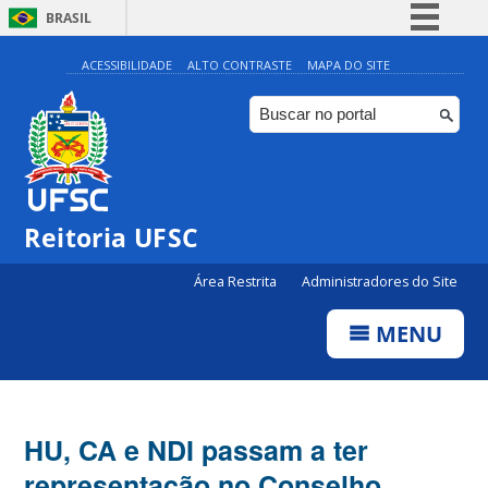
BRASIL
Simplifique!
ACESSIBILIDADE
ALTO CONTRASTE
MAPA DO SITE
Comunica BR
Participe
Acesso à informação
Legislação
Reitoria UFSC
Canais
Área Restrita
Administradores do Site
MENU
HU, CA e NDI passam a ter
representação no Conselho