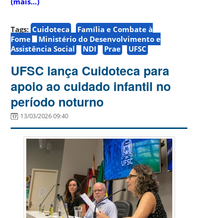
(mais…)
Tags:
Cuidoteca
Família e Combate à
Fome
Ministério do Desenvolvimento e
Assistência Social
NDI
Prae
UFSC
UFSC lança Cuidoteca para
apoio ao cuidado infantil no
período noturno
13/03/2026 09:40