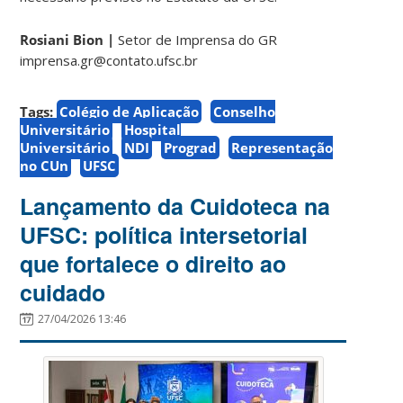
Rosiani Bion |
Setor de Imprensa do GR
imprensa.gr@contato.ufsc.br
Tags:
Colégio de Aplicação
Conselho
Universitário
Hospital
Universitário
NDI
Prograd
Representação
no CUn
UFSC
Lançamento da Cuidoteca na
UFSC: política intersetorial
que fortalece o direito ao
cuidado
27/04/2026 13:46