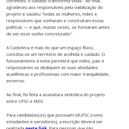
correntes; o cuidado transforma vidas.” Ao final,
agradeceu aos responsáveis pela viabilização do
projeto e saudou “todas as mulheres, mães e
responsáveis que sonharam e construíram essas
políticas — e que, muitas vezes, se formaram antes
de ver esse sonho concretizado”.
A Cuidoteca é mais do que um espaço físico,
constitui-se um território de acolhida e cuidado. O
funcionamento à noite permitirá que mães, pais e
responsáveis se dediquem às suas atividades
acadêmicas e profissionais com maior tranquilidade,
encerrou.
Ao final, foi feita a assinatura simbólica do projeto
entre UFSC e MDS.
Para candidatas(os) que possuam IdUFSC (como
estudantes e servidores), a inscrição deverá ser
realizada
neste link
. Para pessoas que não