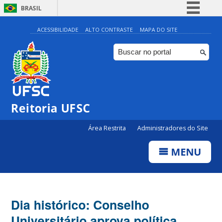
BRASIL
Simplifique!
ACESSIBILIDADE
ALTO CONTRASTE
MAPA DO SITE
Comunica BR
Participe
Acesso à informação
Legislação
Reitoria UFSC
Canais
Área Restrita
Administradores do Site
MENU
Dia histórico: Conselho
Universitário aprova política