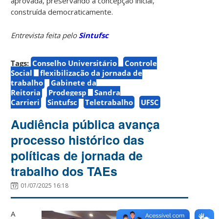
aprovada, preservando a concepção inicial,
construída democraticamente.
Entrevista feita pelo
Sintufsc
Tags:
Conselho Universitário
Controle
Social
flexibilização da jornada de
trabalho
Gabinete da
Reitoria
Prodegesp
Sandra
Carrieri
Sintufsc
Teletrabalho
UFSC
Audiência pública avança
processo histórico das
políticas de jornada de
trabalho dos TAEs
01/07/2025 16:18
A