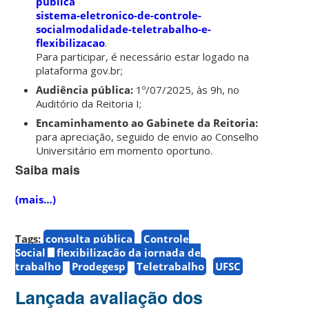
publica
sistema-eletronico-de-controle-
socialmodalidade-teletrabalho-e-
flexibilizacao
.
Para participar, é necessário estar logado na
plataforma gov.br;
Audiência pública:
1º/07/2025, às 9h, no
Auditório da Reitoria I;
Encaminhamento ao Gabinete da Reitoria:
para apreciação, seguido de envio ao Conselho
Universitário em momento oportuno.
Saiba mais
(mais…)
Tags:
consulta pública
Controle
Social
flexibilização da jornada de
trabalho
Prodegesp
Teletrabalho
UFSC
Lançada avaliação dos