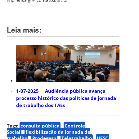
Leia mais:
1-07-2025 Audiência pública avança
processo histórico das políticas de jornada
de trabalho dos TAEs
Tags:
consulta pública
Controle
Social
flexibilização da jornada de
trabalho
Prodegesp
Teletrabalho
UFSC