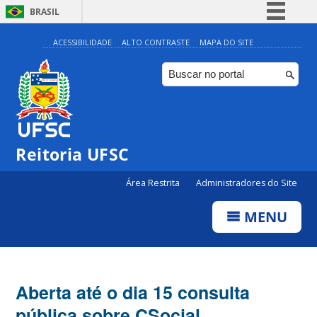
BRASIL
Simplifique!
ACESSIBILIDADE
ALTO CONTRASTE
MAPA DO SITE
Comunica BR
Participe
Acesso à informação
Legislação
Reitoria UFSC
Canais
Área Restrita
Administradores do Site
MENU
Aberta até o dia 15 consulta
pública sobre CSocial,