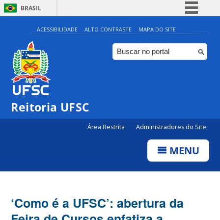
BRASIL
Simplifique!
ACESSIBILIDADE
ALTO CONTRASTE
MAPA DO SITE
Comunica BR
Participe
Acesso à informação
Legislação
Reitoria UFSC
Canais
Área Restrita
Administradores do Site
MENU
‘Como é a UFSC’: abertura da
Feira de Cursos enfatiza a