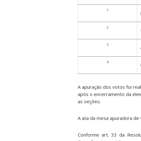
1
2
3
4
A apuração dos votos foi rea
após o encerramento da elei
as seções.
A ata da mesa apuradora de v
Conforme art. 33 da Resol