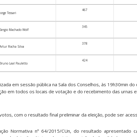
467
Jorge Tessari
345
Sergio Machado Wolf
378
Artur Rocha Silva
424
Bruno Leal Pauletto
lizada em sessão pública na Sala dos Conselhos, às 19h30min do 
ção em todos os locais de votação e do recebimento das urnas el
otos, com o resultado final preliminar da eleição, pode ser ace
ução Normativa nº 64/2015/CUn, do resultado apresentado c