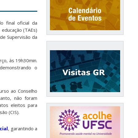
 final oficial da
m educação (TAEs)
 de Supervisão da
rço, às 19h30min.
, demonstrando o
curso ao Conselho
ntanto, não foram
tos eleitos para
ão (CIS).
cial
, garantindo a