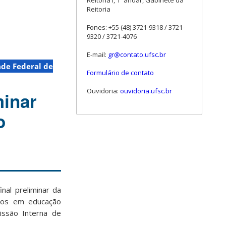
Reitoria I, 1º andar, Gabinete da
Reitoria
Fones: +55 (48) 3721-9318 / 3721-
9320 / 3721-4076
E-mail:
gr@contato.ufsc.br
ade Federal de
Formulário de contato
Ouvidoria:
ouvidoria.ufsc.br
minar
o
nal preliminar da
ivos em educação
issão Interna de