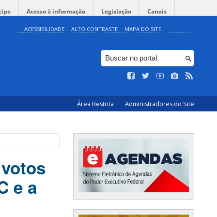
cipe
Acesso à informação
Legislação
Canais
ACESSIBILIDADE
ALTO CONTRASTE
MAPA DO SITE
Área Restrita
Administradores do Site
 votos
C e a