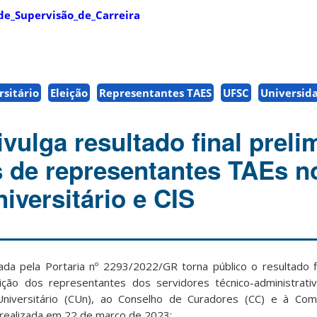
de_Supervisão_de_Carreira
sitário
Eleição
Representantes TAES
UFSC
Universid
vulga resultado final preli
s de representantes TAEs n
iversitário e CIS
ada pela Portaria nº 2293/2022/GR torna público o resultado fi
ição dos representantes dos servidores técnico-administrat
Universitário (CUn), ao Conselho de Curadores (CC) e à Com
, realizada em 22 de março de 2023: