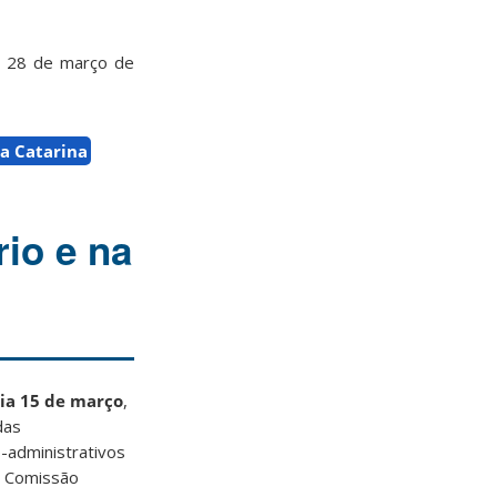
dia 28 de março de
a Catarina
io e na
ia 15 de março
,
das
-administrativos
à Comissão