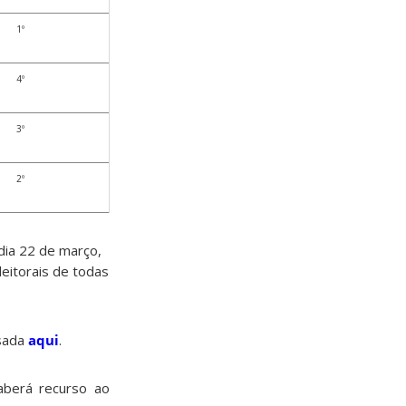
1º
4º
3º
2º
dia 22 de março,
eitorais de todas
ssada
aqui
.
aberá recurso ao