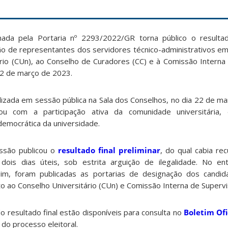
nada pela Portaria nº 2293/2022/GR torna público o resultado
ão de representantes dos servidores técnico-administrativos e
ário (CUn), ao Conselho de Curadores (CC) e à Comissão Interna
 22 de março de 2023.
lizada em sessão pública na Sala dos Conselhos, no dia 22 de ma
ou com a participação ativa da comunidade universitária
emocrática da universidade.
ssão publicou o
resultado final preliminar
, do qual cabia re
 dois dias úteis, sob estrita arguição de ilegalidade. No e
im, foram publicadas as portarias de designação dos candida
 ao Conselho Universitário (CUn) e Comissão Interna de Supervis
o resultado final estão disponíveis para consulta no
Boletim Ofi
 do processo eleitoral.