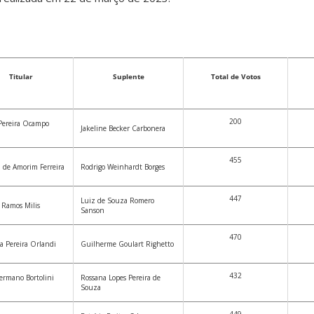
Titular
Suplente
Total de Votos
200
 Pereira Ocampo
Jakeline Becker Carbonera
455
 de Amorim Ferreira
Rodrigo Weinhardt Borges
447
Luiz de Souza Romero
 Ramos Milis
Sanson
470
a Pereira Orlandi
Guilherme Goulart Righetto
432
ermano Bortolini
Rossana Lopes Pereira de
Souza