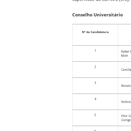
Conselho Universitário
Nº da Candidatura
1
Rafael
Moré
2
Camilla
3
Renato
4
Verônic
5
Vítor G
Giongo