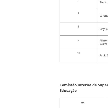
6
Tienko 
7
Vanessa
8
Jorge C
9
Alliss
Castro
10
Paulo 
Comissão Interna de Super
Educação
Nº