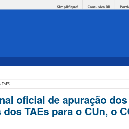
Simplifique!
Comunica BR
Parti
s TAES
nal oficial de apuração dos
s dos TAEs para o CUn, o C