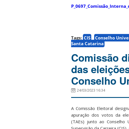
P_0697_Comissão_Interna_
Tags:
CIS
Conselho Univer
Santa Catarina
Comissão di
das eleiçõe
Conselho Un
24/03/2023 16:34
A Comissão Eleitoral design
apuração dos votos da ele
(TAEs) junto ao Conselho 
Supervisão da Carreira (CIS)