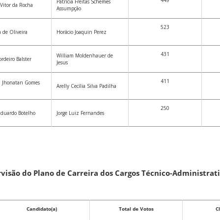
449
Patrícia Freitas Schemes
Vitor da Rocha
Assumpção
523
 de Oliveira
Horácio Joaquin Perez
431
William Moldenhauer de
ordeiro Balster
Jesus
411
on Jhonatan Gomes
Arelly Cecília Silva Padilha
250
Eduardo Botelho
Jorge Luiz Fernandes
visão do Plano de Carreira dos Cargos Técnico-Administrat
Candidato(a)
Total de Votos
C