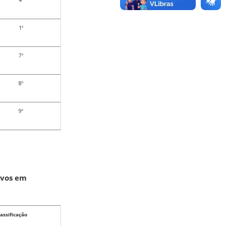
4º
1º
7º
8º
9º
ivos em
lassificação