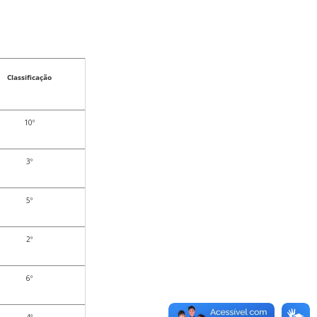
Classificação
10º
3º
5º
2º
6º