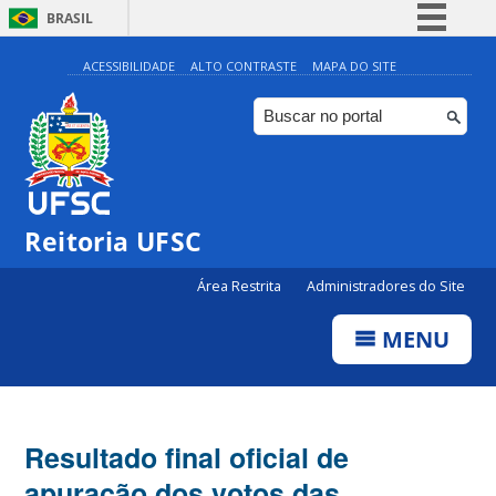
BRASIL
Simplifique!
ACESSIBILIDADE
ALTO CONTRASTE
MAPA DO SITE
Comunica BR
Participe
Acesso à informação
Legislação
Reitoria UFSC
Canais
Área Restrita
Administradores do Site
MENU
Resultado final oficial de
apuração dos votos das