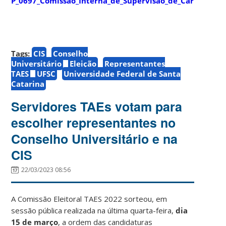
P_0697_Comissão_Interna_de_Supervisão_de_Carreira
Tags:
CIS
Conselho
Universitário
Eleição
Representantes
TAES
UFSC
Universidade Federal de Santa
Catarina
Servidores TAEs votam para
escolher representantes no
Conselho Universitário e na
CIS
22/03/2023 08:56
A Comissão Eleitoral TAES 2022 sorteou, em
sessão pública realizada na última quarta-feira,
dia
15 de março
, a ordem das candidaturas