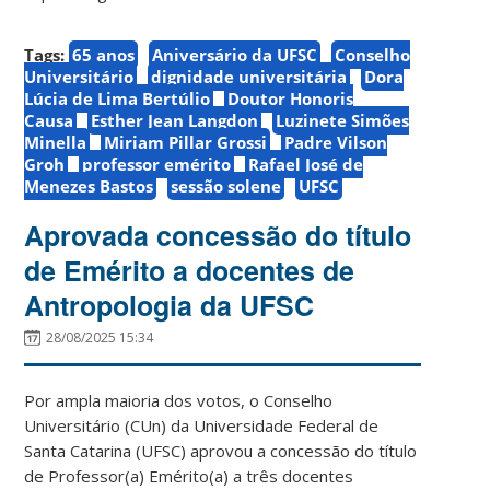
Tags:
65 anos
Aniversário da UFSC
Conselho
Universitário
dignidade universitária
Dora
Lúcia de Lima Bertúlio
Doutor Honoris
Causa
Esther Jean Langdon
Luzinete Simões
Minella
Miriam Pillar Grossi
Padre Vilson
Groh
professor emérito
Rafael José de
Menezes Bastos
sessão solene
UFSC
Aprovada concessão do título
de Emérito a docentes de
Antropologia da UFSC
28/08/2025 15:34
Por ampla maioria dos votos, o Conselho
Universitário (CUn) da Universidade Federal de
Santa Catarina (UFSC) aprovou a concessão do título
de Professor(a) Emérito(a) a três docentes