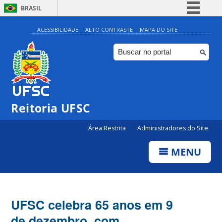
BRASIL
Simplifique!
ACESSIBILIDADE
ALTO CONTRASTE
MAPA DO SITE
Comunica BR
Participe
Acesso à informação
Legislação
Reitoria UFSC
Canais
Área Restrita
Administradores do Site
MENU
UFSC celebra 65 anos em 9
de dezembro, com