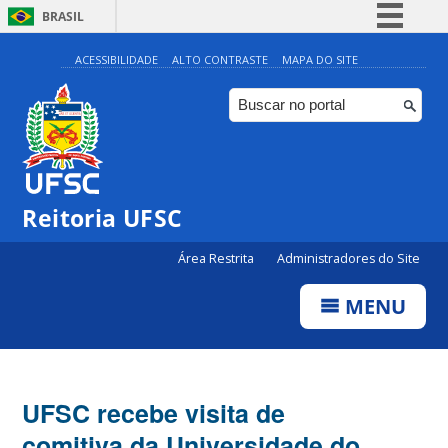
BRASIL
Simplifique!
ACESSIBILIDADE
ALTO CONTRASTE
MAPA DO SITE
Comunica BR
Participe
Acesso à informação
Legislação
Reitoria UFSC
Canais
Área Restrita
Administradores do Site
MENU
UFSC recebe visita de
comitiva da Universidade do