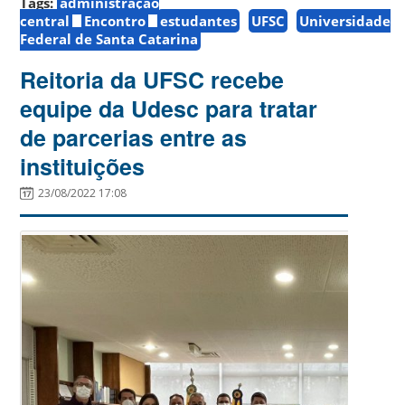
Tags:
administração
central
Encontro
estudantes
UFSC
Universidade
Federal de Santa Catarina
Reitoria da UFSC recebe
equipe da Udesc para tratar
de parcerias entre as
instituições
23/08/2022 17:08