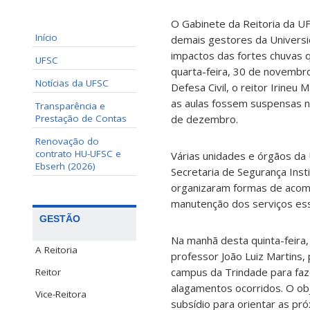
O Gabinete da Reitoria da UF
Início
demais gestores da Univers
impactos das fortes chuvas q
UFSC
quarta-feira, 30 de novembro
Notícias da UFSC
Defesa Civil, o reitor Irineu
as aulas fossem suspensas no
Transparência e
Prestação de Contas
de dezembro.
Renovação do
contrato HU-UFSC e
Várias unidades e órgãos da U
Ebserh (2026)
Secretaria de Segurança Insti
organizaram formas de acomp
manutenção dos serviços ess
GESTÃO
Na manhã desta quinta-feira, 
A Reitoria
professor João Luiz Martins
campus da Trindade para faz
Reitor
alagamentos ocorridos. O obj
Vice-Reitora
subsídio para orientar as pr