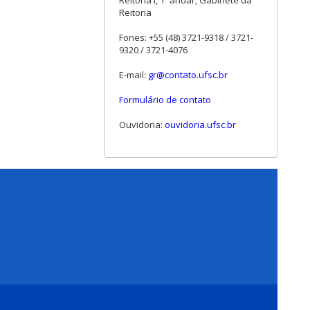
Reitoria I, 1º andar, Gabinete da
Reitoria
Fones: +55 (48) 3721-9318 / 3721-
9320 / 3721-4076
E-mail:
gr@contato.ufsc.br
Formulário de contato
Ouvidoria:
ouvidoria.ufsc.br