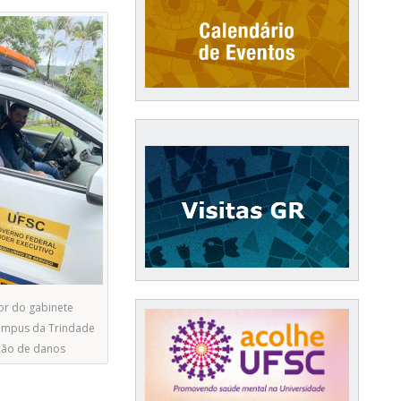
tor do gabinete
ampus da Trindade
ção de danos