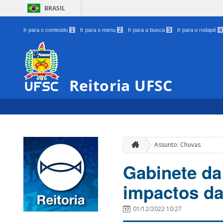
BRASIL
Ir para o conteúdo
1
Ir para o menu
2
Ir para a busca
3
Ir para o rodapé
4
Reitoria UFSC
Assunto: Chuvas
Gabinete da 
impactos da
01/12/2022 10:27