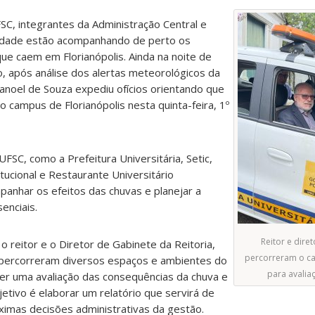
SC, integrantes da Administração Central e
idade estão acompanhando de perto os
ue caem em Florianópolis. Ainda na noite de
, após análise dos alertas meteorológicos da
 Manoel de Souza expediu ofícios orientando que
 campus de Florianópolis nesta quinta-feira, 1º
FSC, como a Prefeitura Universitária, Setic,
tucional e Restaurante Universitário
anhar os efeitos das chuvas e planejar a
enciais.
Reitor e dire
o reitor e o Diretor de Gabinete da Reitoria,
percorreram o c
, percorreram diversos espaços e ambientes do
para avalia
er uma avaliação das consequências da chuva e
etivo é elaborar um relatório que servirá de
óximas decisões administrativas da gestão.