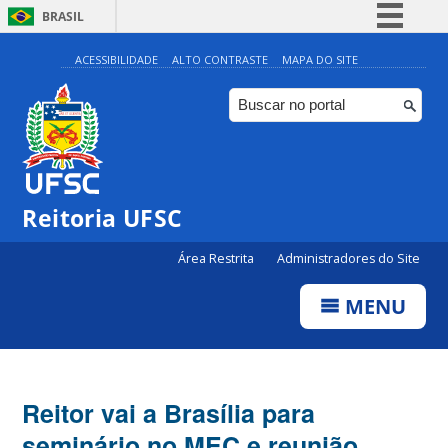
BRASIL
Simplifique!
ACESSIBILIDADE
ALTO CONTRASTE
MAPA DO SITE
Comunica BR
Participe
Acesso à informação
Legislação
Reitoria UFSC
Canais
Área Restrita
Administradores do Site
MENU
Reitor vai a Brasília para
seminário no MEC e reunião