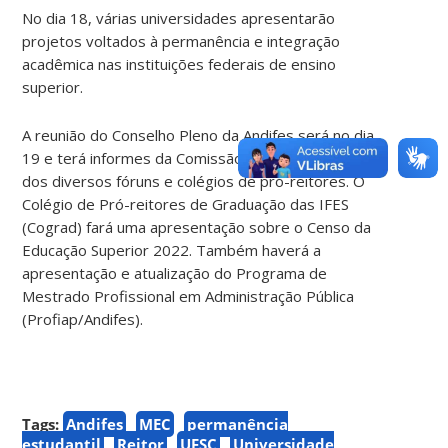
No dia 18, várias universidades apresentarão
projetos voltados à permanência e integração
acadêmica nas instituições federais de ensino
superior.
A reunião do Conselho Pleno da Andifes será no dia
19 e terá informes da Comissão de Financiamento e
dos diversos fóruns e colégios de pró-reitores. O
Colégio de Pró-reitores de Graduação das IFES
(Cograd) fará uma apresentação sobre o Censo da
Educação Superior 2022. Também haverá a
apresentação e atualização do Programa de
Mestrado Profissional em Administração Pública
(Profiap/Andifes).
Tags:
Andifes
MEC
permanência
estudantil
Reitor
UFSC
Universidade