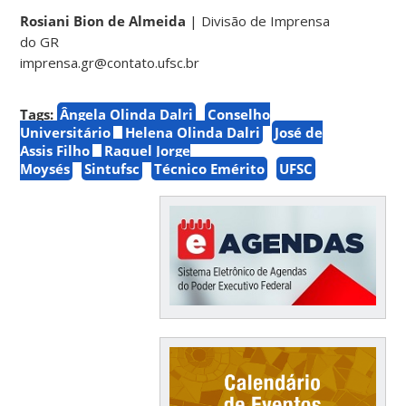
Rosiani Bion de Almeida
| Divisão de Imprensa
do GR
imprensa.gr@contato.ufsc.br
Tags:
Ângela Olinda Dalri
Conselho
Universitário
Helena Olinda Dalri
José de
Assis Filho
Raquel Jorge
Moysés
Sintufsc
Técnico Emérito
UFSC