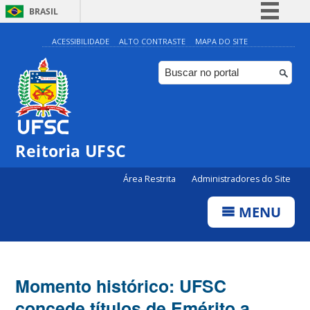
BRASIL
Simplifique!
ACESSIBILIDADE
ALTO CONTRASTE
MAPA DO SITE
Comunica BR
Participe
Acesso à informação
Legislação
Reitoria UFSC
Canais
Área Restrita
Administradores do Site
MENU
Momento histórico: UFSC
concede títulos de Emérito a