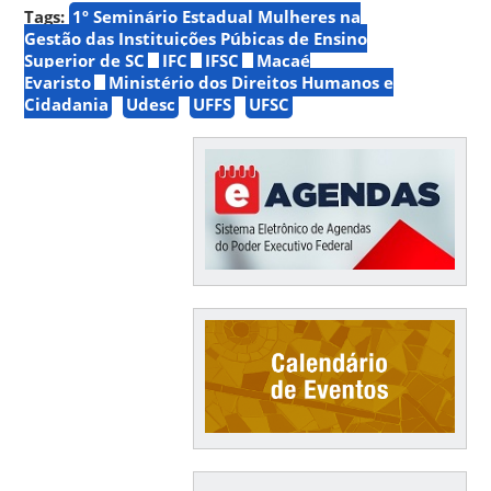
Tags:
1º Seminário Estadual Mulheres na
Gestão das Instituições Púbicas de Ensino
Superior de SC
IFC
IFSC
Macaé
Evaristo
Ministério dos Direitos Humanos e
Cidadania
Udesc
UFFS
UFSC