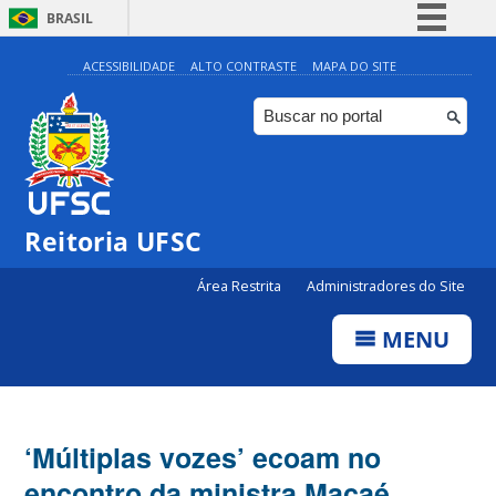
BRASIL
Simplifique!
ACESSIBILIDADE
ALTO CONTRASTE
MAPA DO SITE
Comunica BR
Participe
Acesso à informação
Legislação
Reitoria UFSC
Canais
Área Restrita
Administradores do Site
MENU
‘Múltiplas vozes’ ecoam no
encontro da ministra Macaé