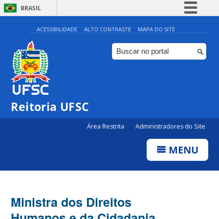
BRASIL
Simplifique!
ACESSIBILIDADE
ALTO CONTRASTE
MAPA DO SITE
Comunica BR
Participe
Acesso à informação
Legislação
Reitoria UFSC
Canais
Área Restrita
Administradores do Site
MENU
Ministra dos Direitos
Humanos e da Cidadania