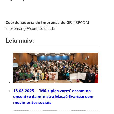
Coordenadoria de Imprensa do GR |
SECOM
imprensa.gr@contato.ufsc.br
Leia mais:
13-08-2025 'Múltiplas vozes' ecoam no
encontro da ministra Macaé Evaristo com
movimentos sociais