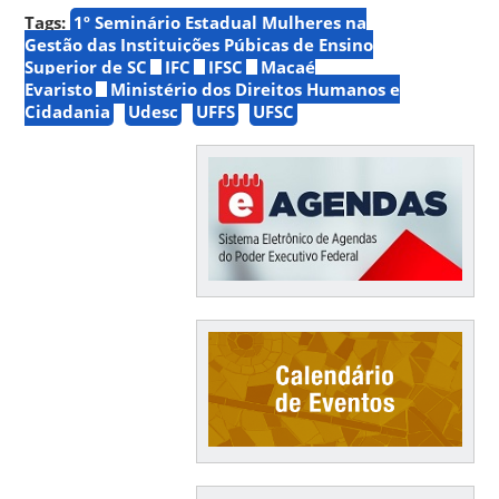
Tags:
1º Seminário Estadual Mulheres na
Gestão das Instituições Púbicas de Ensino
Superior de SC
IFC
IFSC
Macaé
Evaristo
Ministério dos Direitos Humanos e
Cidadania
Udesc
UFFS
UFSC