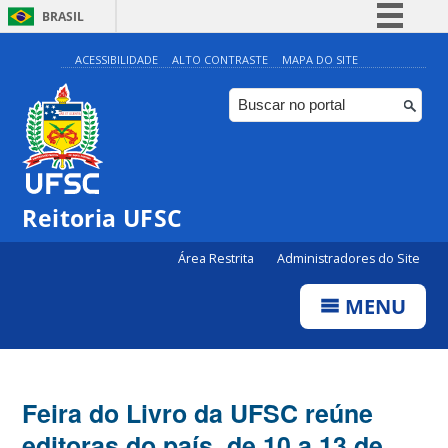
BRASIL
Simplifique!
ACESSIBILIDADE
ALTO CONTRASTE
MAPA DO SITE
Comunica BR
Participe
Acesso à informação
Legislação
Reitoria UFSC
Canais
Área Restrita
Administradores do Site
MENU
Feira do Livro da UFSC reúne
editoras do país, de 10 a 13 de