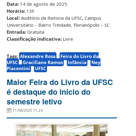
Data:
14 de agosto de 2025
Horário:
13h
Local:
Auditório da Reitoria da UFSC, Campus
Universitário – Bairro Trindade, Florianópolis – SC
Entrada:
Gratuita
Classificação indicativa:
Livre
Tags:
Alexandre Rosa
Feira do Livro da
UFSC
Graciliano Ramos
Infância
Ney
Piacentini
UFSC
Maior Feira do Livro da UFSC
é destaque do início do
semestre letivo
11/08/2025 11:24