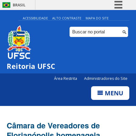
BRASIL
Simplifique!
ACESSIBILIDADE
ALTO CONTRASTE
MAPA DO SITE
Comunica BR
Participe
Acesso à informação
Legislação
Reitoria UFSC
Canais
Área Restrita
Administradores do Site
MENU
Câmara de Vereadores de
Florianópolis homenageia