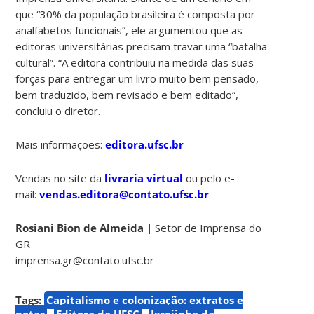
que “30% da população brasileira é composta por
analfabetos funcionais”, ele argumentou que as
editoras universitárias precisam travar uma “batalha
cultural”. “A editora contribuiu na medida das suas
forças para entregar um livro muito bem pensado,
bem traduzido, bem revisado e bem editado”,
concluiu o diretor.
Mais informações:
editora.ufsc.br
Vendas no site da
livraria virtual
ou pelo e-
mail:
vendas.editora@contato.ufsc.br
Rosiani Bion de Almeida |
Setor de Imprensa do
GR
imprensa.gr@contato.ufsc.br
Tags:
Capitalismo e colonização: extratos e
notas
Editora da UFSC
Igrejinha da