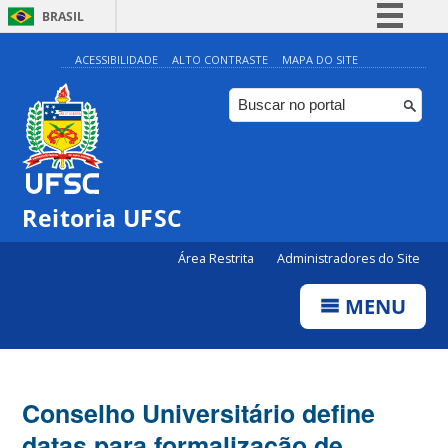
BRASIL
Simplifique!
ACESSIBILIDADE
ALTO CONTRASTE
MAPA DO SITE
Comunica BR
Participe
Acesso à informação
Legislação
Reitoria UFSC
Canais
Área Restrita
Administradores do Site
MENU
Conselho Universitário define
datas para formalização de