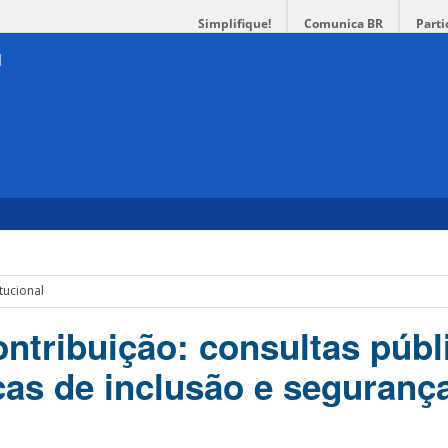
Simplifique!
Comunica BR
Parti
tucional
ontribuição: consultas públ
icas de inclusão e seguranç