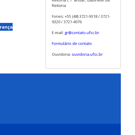
Reitoria I, 1º andar, Gabinete da
Reitoria
Fones: +55 (48) 3721-9318 / 3721-
9320 / 3721-4076
rança
E-mail:
gr@contato.ufsc.br
Formulário de contato
Ouvidoria:
ouvidoria.ufsc.br