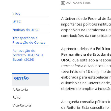
28/07/2025 14:04
Início
A Universidade Federal de S
UFSC
importantes políticas instituc
disponíveis na Plataforma Par
Notícias da UFSC
contribuições da comunidade
Transparência e
Prestação de Contas
A primeira delas é a
Política
Renovação do
Permanência de Estudante
contrato HU-UFSC e
Ebserh (2026)
UFSC
, que está sob a respon
Permanência e Assuntos Estud
teve início em 18 de junho d
elaborada para estabelecer 
GESTÃO
quilombolas na Universidade,
objetivo de ampliar a inclus
A Reitoria
Reitor
A segunda consulta pública t
Vice-Reitora
da Reitoria. Esta consulta f