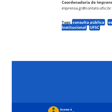
Coordenadoria de Imprens
imprensa.gr@contato.ufsc.br
Tags:
consulta pública
e
Institucional
UFSC