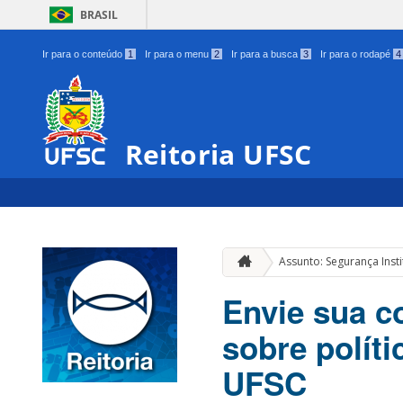
BRASIL
Ir para o conteúdo
1
Ir para o menu
2
Ir para a busca
3
Ir para o rodapé
4
Reitoria UFSC
Assunto: Segurança Insti
Envie sua c
sobre polít
UFSC