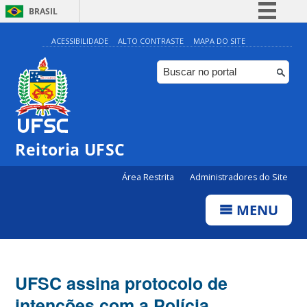
BRASIL
Simplifique!
ACESSIBILIDADE
ALTO CONTRASTE
MAPA DO SITE
Comunica BR
Participe
Acesso à informação
Legislação
Reitoria UFSC
Canais
Área Restrita
Administradores do Site
MENU
UFSC assina protocolo de
intenções com a Polícia