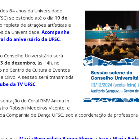
os 64 anos da Universidade
FSC) se estende até o dia
19 de
 repleta de atrações artísticas e
os da Universidade.
Acompanhe
al do aniversário da UFSC
.
o Conselho Universitário será
13 de dezembro
, às 14h, no
do no Centro de Cultura e Eventos
 de Olivo. A sessão será transmitida
ube da TV UFSC
.
sentação do Coral RMV Anima In
stro Robson Medeiros Vicente, e
a Companhia de Dança UFSC, sob a coordenação da professora
ofessoras
Maria Bernardete Ramos Flores
e
Joana Maria Pedr