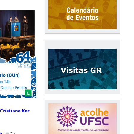
Cristiane Ker
o
serão