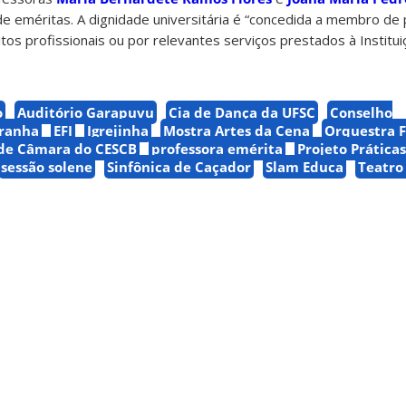
e eméritas. A dignidade universitária é “concedida a membro de
os profissionais ou por relevantes serviços prestados à Institui
o
Auditório Garapuvu
Cia de Dança da UFSC
Conselho
ranha
EFI
Igrejinha
Mostra Artes da Cena
Orquestra 
de Câmara do CESCB
professora emérita
Projeto Práticas
sessão solene
Sinfônica de Caçador
Slam Educa
Teatro