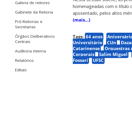
Galeria de reitores
homenageadas com o título d
Gabinete da Reitoria
aposentado, pelos altos mérit
(mais…)
Pró-Reitorias e
Secretarias
Tags:
64 anos
Aniversári
Órgãos Deliberativos
Centrais
Universitário
CUn
Daza
Catarinense
Orquestras 
Auditoria interna
Corporais
Salim Miguel
Fossari
UFSC
Relatórios
Editais