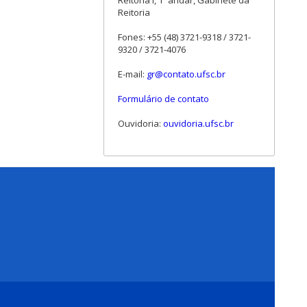
Reitoria I, 1º andar, Gabinete da
Reitoria
Fones: +55 (48) 3721-9318 / 3721-
9320 / 3721-4076
E-mail:
gr@contato.ufsc.br
Formulário de contato
Ouvidoria:
ouvidoria.ufsc.br