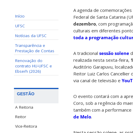
A agenda de comemorações d
Início
Federal de Santa Catarina (U
dezembro
, com programação
UFSC
culturais em diferentes pont
Notícias da UFSC
toda a programação cultur
Transparência e
Prestação de Contas
A tradicional
sessão solene
d
realizada nesta sexta-feira,
Renovação do
contrato HU-UFSC e
Auditório Garapuvu, localiza
Ebserh (2026)
Reitor Luiz Carlos Cancellier
via canal de televisão e
YouT
GESTÃO
O evento contará com a apre
Coro, sob a regência do mae
A Reitoria
também com a performance d
de Melo
.
Reitor
Vice-Reitora
Nesta sessão solene, as pr