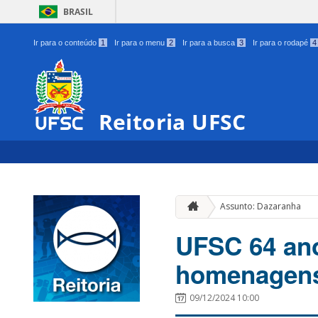
BRASIL
Ir para o conteúdo
1
Ir para o menu
2
Ir para a busca
3
Ir para o rodapé
4
Reitoria UFSC
Assunto: Dazaranha
UFSC 64 ano
homenagens 
09/12/2024 10:00