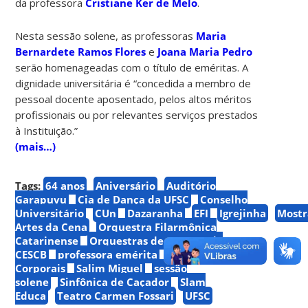
da professora
Cristiane Ker de Melo
.
Nesta sessão solene, as professoras
Maria
Bernardete Ramos Flores
e
Joana Maria Pedro
serão homenageadas com o título de eméritas. A
dignidade universitária é “concedida a membro de
pessoal docente aposentado, pelos altos méritos
profissionais ou por relevantes serviços prestados
à Instituição.”
(mais…)
Tags:
64 anos
Aniversário
Auditório
Garapuvu
Cia de Dança da UFSC
Conselho
Universitário
CUn
Dazaranha
EFI
Igrejinha
Mostr
Artes da Cena
Orquestra Filarmônica
Catarinense
Orquestras de Câmara do
CESCB
professora emérita
Projeto Práticas
Corporais
Salim Miguel
sessão
solene
Sinfônica de Caçador
Slam
Educa
Teatro Carmen Fossari
UFSC