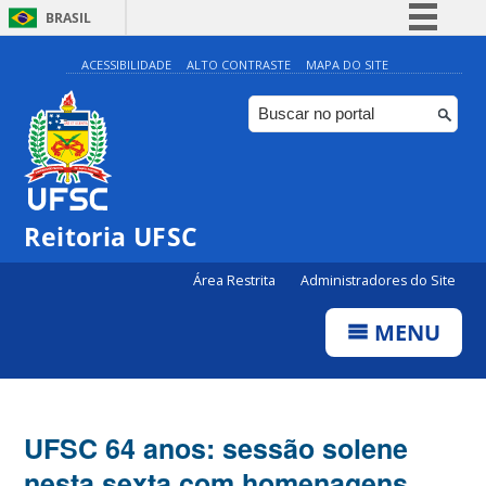
BRASIL
Simplifique!
ACESSIBILIDADE
ALTO CONTRASTE
MAPA DO SITE
Comunica BR
Participe
Acesso à informação
Legislação
Reitoria UFSC
Canais
Área Restrita
Administradores do Site
MENU
UFSC 64 anos: sessão solene
nesta sexta com homenagens