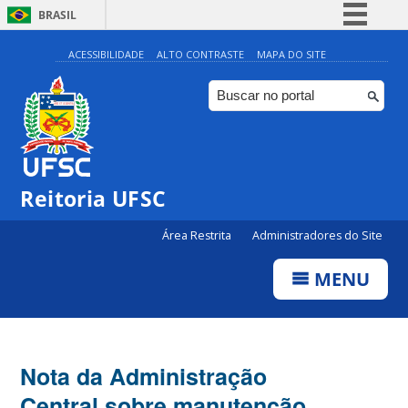
BRASIL
Simplifique!
ACESSIBILIDADE
ALTO CONTRASTE
MAPA DO SITE
Comunica BR
Participe
Acesso à informação
Legislação
Reitoria UFSC
Canais
Área Restrita
Administradores do Site
MENU
Nota da Administração
Central sobre manutenção