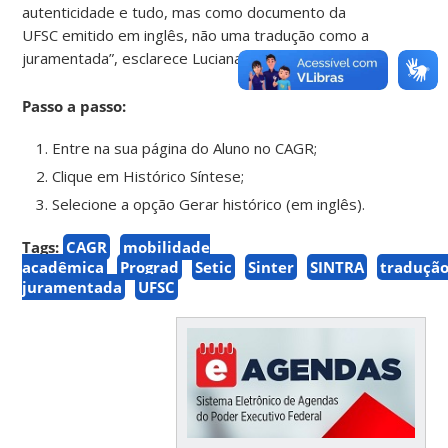
autenticidade e tudo, mas como documento da
UFSC emitido em inglês, não uma tradução como a
juramentada”, esclarece Luciana.
Passo a passo:
Entre na sua página do Aluno no CAGR;
Clique em Histórico Síntese;
Selecione a opção Gerar histórico (em inglês).
Tags:
CAGR
mobilidade
acadêmica
Prograd
Setic
Sinter
SINTRA
traduçã
juramentada
UFSC