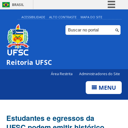
BRASIL
Simplifique!
ACESSIBILIDADE
ALTO CONTRASTE
MAPA DO SITE
Comunica BR
Participe
Acesso à informação
Legislação
Reitoria UFSC
Canais
Área Restrita
Administradores do Site
MENU
Estudantes e egressos da
UFSC podem emitir histórico