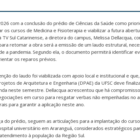
26 com a conclusão do prédio de Ciências da Saúde como priorida
r os cursos de Medicina e Fisioterapia e viabilizar a futura abert
TV Sul Catarinense, a diretora do campus, Melissa Dellacqua, c
para retomar a obra será a emissão de um laudo estrutural, nece
sde a pandemia. Segundo ela, o documento permitirá identificar e
rientar os reparos prévios.
nção do laudo foi viabilizada com apoio local e institucional e que
jetos de Arquitetura e Engenharia (DPAE) da UFSC deve finaliza
 ainda neste semestre. Dellacqua acrescentou que há compromiss
negociações em curso para resgatar verbas não empenhadas no 
rais para garantir a aplicação neste ano.
ga do prédio, seguem as articulações para a implantação do cur
ospital universitário em Araranguá, considerados estratégicos para
 atendimento à população da Região Sul.