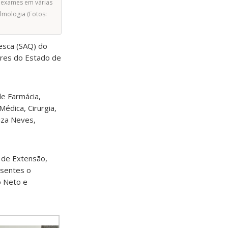
e exames em várias
lmologia (Fotos:
Pesca (SAQ) do
ores do Estado de
e Farmácia,
édica, Cirurgia,
uza Neves,
a de Extensão,
esentes o
o Neto e