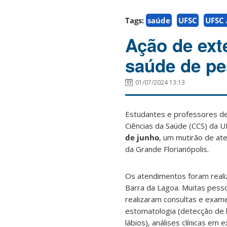
Tags:
saúde
UFSC
UFSC 
Ação de ext
saúde de p
01/07/2024 13:13
Estudantes e professores d
Ciências da Saúde (CCS) da U
de junho
, um mutirão de a
da Grande Florianópolis.
Os atendimentos foram reali
Barra da Lagoa. Muitas pess
realizaram consultas e exam
estomatologia (detecção de 
lábios), análises clínicas em