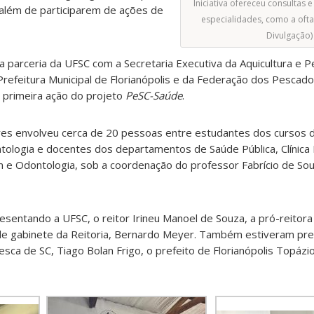
Iniciativa ofereceu consultas 
, além de participarem de ações de
especialidades, como a ofta
Divulgação)
uma parceria da UFSC com a Secretaria Executiva da Aquicultura e 
Prefeitura Municipal de Florianópolis e da Federação dos Pescad
a primeira ação do projeto
PeSC-Saúde
.
s envolveu cerca de 20 pessoas entre estudantes dos cursos d
logia e docentes dos departamentos de Saúde Pública, Clínica M
em e Odontologia, sob a coordenação do professor Fabrício de So
esentando a UFSC, o reitor Irineu Manoel de Souza, a pró-reitor
e de gabinete da Reitoria, Bernardo Meyer. Também estiveram pr
esca de SC, Tiago Bolan Frigo, o prefeito de Florianópolis Topázi