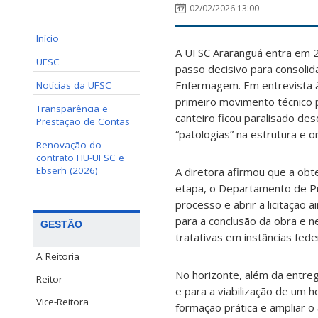
02/02/2026 13:00
Início
A UFSC Araranguá entra em 20
UFSC
passo decisivo para consolida
Enfermagem. Em entrevista à 
Notícias da UFSC
primeiro movimento técnico 
Transparência e
canteiro ficou paralisado de
Prestação de Contas
“patologias” na estrutura e o
Renovação do
contrato HU-UFSC e
Ebserh (2026)
A diretora afirmou que a obte
etapa, o Departamento de Pro
processo e abrir a licitação
para a conclusão da obra e 
GESTÃO
tratativas em instâncias fede
A Reitoria
No horizonte, além da entre
Reitor
e para a viabilização de um h
Vice-Reitora
formação prática e ampliar o