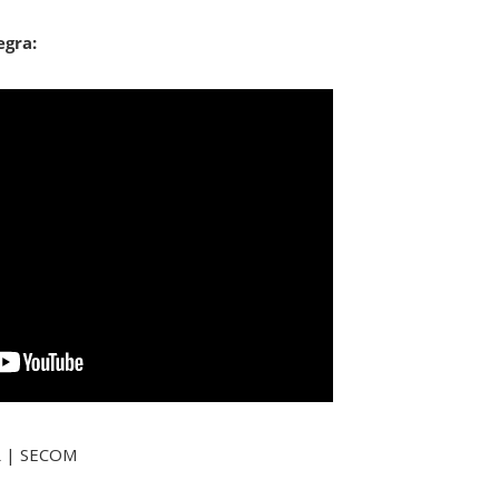
egra:
R
| SECOM