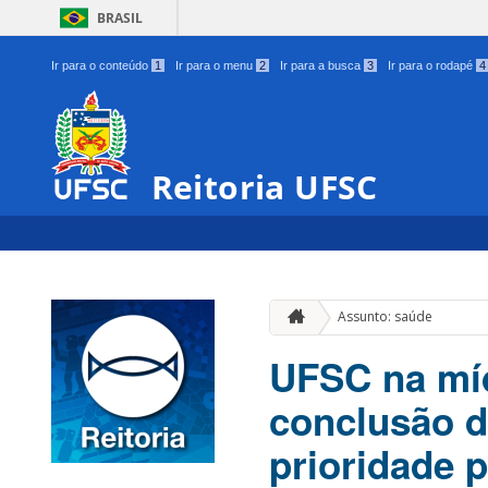
BRASIL
Ir para o conteúdo
1
Ir para o menu
2
Ir para a busca
3
Ir para o rodapé
4
Reitoria UFSC
Assunto: saúde
UFSC na míd
conclusão d
prioridade 