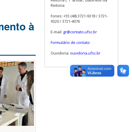
Reitoria I, 1º andar, Gabinete da
Reitoria
Fones: +55 (48) 3721-9318 / 3721-
9320 / 3721-4076
mento à
E-mail:
gr@contato.ufsc.br
Formulário de contato
Ouvidoria:
ouvidoria.ufsc.br