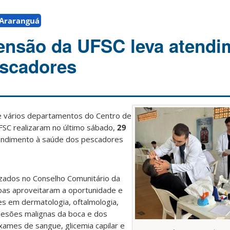
Araranguá
ensão da UFSC leva atendi
escadores
e vários departamentos do Centro de
FSC realizaram no último sábado,
29
tendimento à saúde dos pescadores
zados no Conselho Comunitário da
oas aproveitaram a oportunidade e
es em dermatologia, oftalmologia,
lesões malignas da boca e dos
 exames de sangue, glicemia capilar e