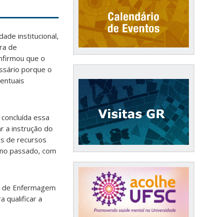
de institucional,
ura de
onfirmou que o
ssário porque o
ventuais
, concluída essa
r a instrução do
os de recursos
ano passado, com
so de Enfermagem
 qualificar a