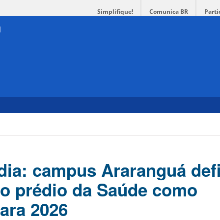
Simplifique!
Comunica BR
Parti
ia: campus Araranguá def
o prédio da Saúde como
para 2026