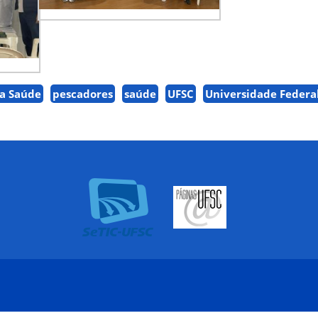
da Saúde
pescadores
saúde
UFSC
Universidade Federa