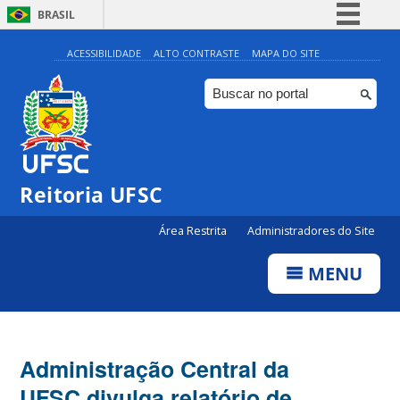
BRASIL
Simplifique!
ACESSIBILIDADE
ALTO CONTRASTE
MAPA DO SITE
Comunica BR
Participe
Acesso à informação
Legislação
Reitoria UFSC
Canais
Área Restrita
Administradores do Site
MENU
Administração Central da
UFSC divulga relatório de