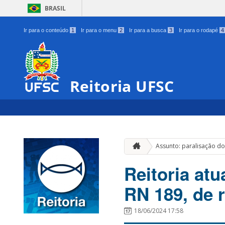
BRASIL
Ir para o conteúdo
1
Ir para o menu
2
Ir para a busca
3
Ir para o rodapé
4
Reitoria UFSC
Assunto: paralisação d
Reitoria at
RN 189, de 
18/06/2024 17:58