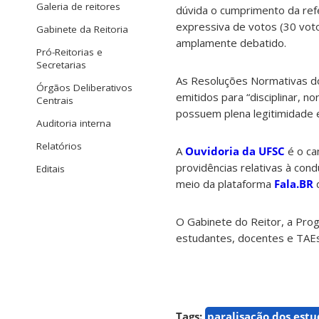
Galeria de reitores
dúvida o cumprimento da refe
expressiva de votos (30 voto
Gabinete da Reitoria
amplamente debatido.
Pró-Reitorias e
Secretarias
As Resoluções Normativas do 
Órgãos Deliberativos
emitidos para “disciplinar, 
Centrais
possuem plena legitimidade 
Auditoria interna
Relatórios
A
Ouvidoria da UFSC
é o ca
providências relativas à co
Editais
meio da plataforma
Fala.BR
d
O Gabinete do Reitor, a Pro
estudantes, docentes e TAEs
Tags:
paralisação dos est