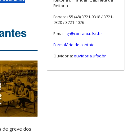
Reitoria I, 1º andar, Gabinete da
Reitoria
Fones: +55 (48) 3721-9318 / 3721-
9320 / 3721-4076
dantes
E-mail:
gr@contato.ufsc.br
Formulário de contato
Ouvidoria:
ouvidoria.ufsc.br
s de greve dos