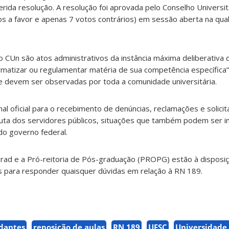
rida resolução. A resolução foi aprovada pelo Conselho Universit
s a favor e apenas 7 votos contrários) em sessão aberta na qual
CUn são atos administrativos da instância máxima deliberativa 
normatizar ou regulamentar matéria de sua competência específica”
e devem ser observadas por toda a comunidade universitária.
nal oficial para o recebimento de denúncias, reclamações e solici
nduta dos servidores públicos, situações que também podem ser 
o governo federal.
grad e a Pró-reitoria de Pós-graduação (PROPG) estão à disposi
 para responder quaisquer dúvidas em relação à RN 189.
udantes
reposição de aulas
RN 189
UFSC
Universidade 