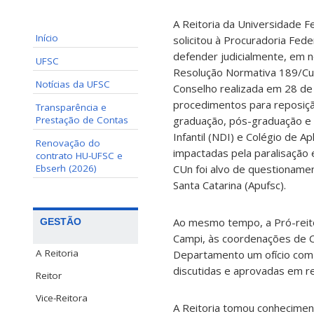
A Reitoria da Universidade F
Início
solicitou à Procuradoria Fede
defender judicialmente, em n
UFSC
Resolução Normativa 189/Cu
Notícias da UFSC
Conselho realizada em 28 de
procedimentos para reposiçã
Transparência e
Prestação de Contas
graduação, pós-graduação e
Infantil (NDI) e Colégio de A
Renovação do
impactadas pela paralisação 
contrato HU-UFSC e
Ebserh (2026)
CUn foi alvo de questionamen
Santa Catarina (Apufsc).
Ao mesmo tempo, a Pró-reito
GESTÃO
Campi, às coordenações de C
A Reitoria
Departamento um ofício com 
discutidas e aprovadas em r
Reitor
Vice-Reitora
A Reitoria tomou conhecimen