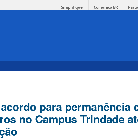
Simplifique!
Comunica BR
Parti
acordo para permanência 
vros no Campus Trindade at
ação