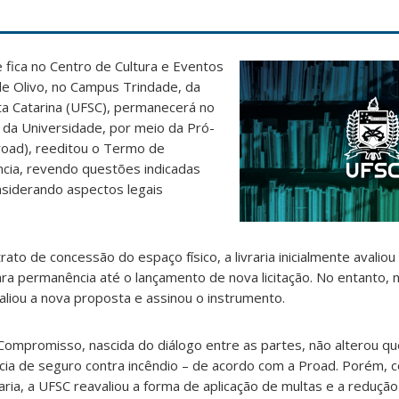
ue fica no Centro de Cultura e Eventos
 de Olivo, no Campus Trindade, da
ta Catarina (UFSC), permanecerá no
l da Universidade, por meio da Pró-
road), reeditou o Termo de
ia, revendo questões indicadas
onsiderando aspectos legais
o de concessão do espaço físico, a livraria inicialmente avaliou
permanência até o lançamento de nova licitação. No entanto, na
valiou a nova proposta e assinou o instrumento.
ompromisso, nascida do diálogo entre as partes, não alterou qu
cia de seguro contra incêndio – de acordo com a Proad. Porém, 
aria, a UFSC reavaliou a forma de aplicação de multas e a reduçã