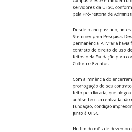
campus e este é também um 
servidores da UFSC, conform
pela Pró-reitoria de Adminis
Desde o ano passado, antes 
Stemmer para Pesquisa, Dese
permanência. A livraria havi
contrato de direito de uso 
feitos pela Fundação para co
Cultura e Eventos.
Com a iminência do encerrame
prorrogação do seu contrato
feito pela livraria, que aleg
análise técnica realizada não
Fundação, condição imprescin
junto à UFSC.
No fim do mês de dezembro,