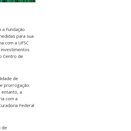
m a Fundação
medidas para sua
nha com a UFSC
a investimentos
 o Centro de
lidade de
de prorrogação
 entanto, a
ria com a
curadoria Federal
o de