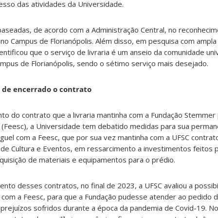
esso das atividades da Universidade.
aseadas, de acordo com a Administração Central, no reconhecim
ia no Campus de Florianópolis. Além disso, em pesquisa com ampla 
ntificou que o serviço de livraria é um anseio da comunidade univ
pus de Florianópolis, sendo o sétimo serviço mais desejado.
de encerrado o contrato
 do contrato que a livraria mantinha com a Fundação Stemmer 
(Feesc), a Universidade tem debatido medidas para sua permanênc
uguel com a Feesc, que por sua vez mantinha com a UFSC contrato
de Cultura e Eventos, em ressarcimento a investimentos feitos 
quisição de materiais e equipamentos para o prédio.
nto desses contratos, no final de 2023, a UFSC avaliou a possib
 com a Feesc, para que a Fundação pudesse atender ao pedido 
ou prejuízos sofridos durante a época da pandemia de Covid-19. No