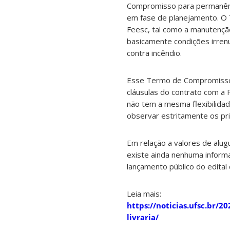
Compromisso para permanênci
em fase de planejamento. O
Feesc, tal como a manutençã
basicamente condições irren
contra incêndio.
Esse Termo de Compromisso nã
cláusulas do contrato com a F
não tem a mesma flexibilidad
observar estritamente os prin
Em relação a valores de alugu
existe ainda nenhuma inform
lançamento público do edital 
Leia mais:
https://noticias.ufsc.br/
livraria/