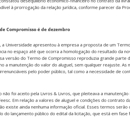
 constatou desequilíbrio econômico-financeiro no contrato da livra
dível à prorrogação da relação jurídica, conforme parecer da Pro
 de Compromisso é de dezembro
 a Universidade apresentou à empresa a proposta de um Term
a no espaço até que ocorra a homologação do resultado da nova 
ssa versão do Termo de Compromisso reproduzia grande parte d
omo a manutenção do valor do aluguel, sem qualquer reajuste. As
irrenunciáveis pelo poder público, tal como a necessidade de co
o foi aceito pela Livros & Livros, que pleiteava a manutenção 
eesc. Em relação a valores de aluguel e condições do contrato da 
ão existe ainda nenhuma informação oficial. Esses termos serão
 do lançamento público do edital da licitação, que está em fase f