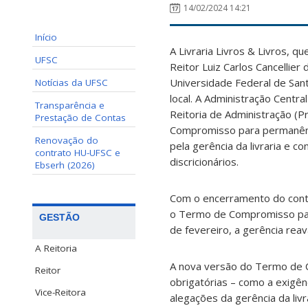
14/02/2024 14:21
Início
A Livraria Livros & Livros, q
UFSC
Reitor Luiz Carlos Cancellier
Universidade Federal de San
Notícias da UFSC
local. A Administração Centra
Transparência e
Reitoria de Administração (P
Prestação de Contas
Compromisso para permanênc
Renovação do
pela gerência da livraria e c
contrato HU-UFSC e
discricionários.
Ebserh (2026)
Com o encerramento do contrat
o Termo de Compromisso para 
GESTÃO
de fevereiro, a gerência rea
A Reitoria
A nova versão do Termo de C
Reitor
obrigatórias – como a exigên
Vice-Reitora
alegações da gerência da livr