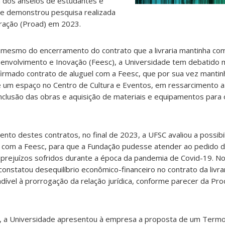
dos anseios de estudantes e
e demonstrou pesquisa realizada
tração (Proad) em 2023.
mesmo do encerramento do contrato que a livraria mantinha co
nvolvimento e Inovação (Feesc), a Universidade tem debatido 
a firmado contrato de aluguel com a Feesc, que por sua vez manti
de um espaço no Centro de Cultura e Eventos, em ressarcimento 
nclusão das obras e aquisição de materiais e equipamentos para
nto destes contratos, no final de 2023, a UFSC avaliou a possibi
 com a Feesc, para que a Fundação pudesse atender ao pedido 
ou prejuízos sofridos durante a época da pandemia de Covid-19. No
 constatou desequilíbrio econômico-financeiro no contrato da livra
dível à prorrogação da relação jurídica, conforme parecer da Pro
 a Universidade apresentou à empresa a proposta de um Term