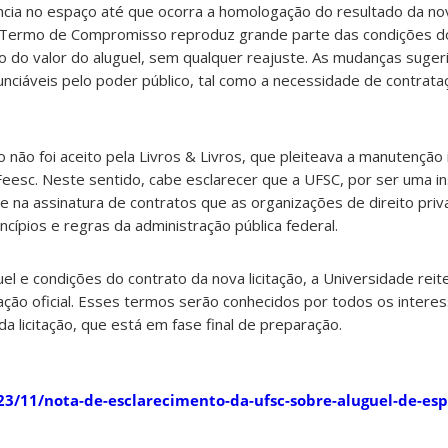
a no espaço até que ocorra a homologação do resultado da nova 
 Termo de Compromisso reproduz grande parte das condições d
o do valor do aluguel, sem qualquer reajuste. As mudanças suger
unciáveis pelo poder público, tal como a necessidade de contrat
o foi aceito pela Livros & Livros, que pleiteava a manutenção 
eesc. Neste sentido, cabe esclarecer que a UFSC, por ser uma ins
e na assinatura de contratos que as organizações de direito pri
cípios e regras da administração pública federal.
el e condições do contrato da nova licitação, a Universidade rei
ação oficial. Esses termos serão conhecidos por todos os inter
da licitação, que está em fase final de preparação.
2023/11/nota-de-esclarecimento-da-ufsc-sobre-aluguel-de-es