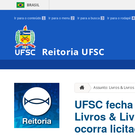
BRASIL
Ir para o conteúdo
1
Ir para o menu
2
Ir para a busca
3
Ir para o rodapé
4
Reitoria UFSC
Assunto: Livros & Livros
UFSC fecha 
Livros & Li
ocorra licit