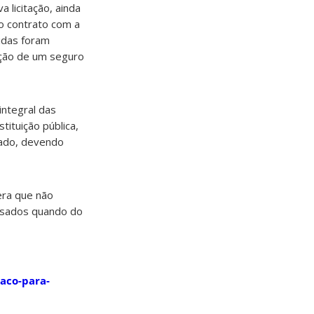
licitação, ainda
o contrato com a
idas foram
ação de um seguro
integral das
tituição pública,
vado, devendo
tera que não
essados quando do
paco-para-