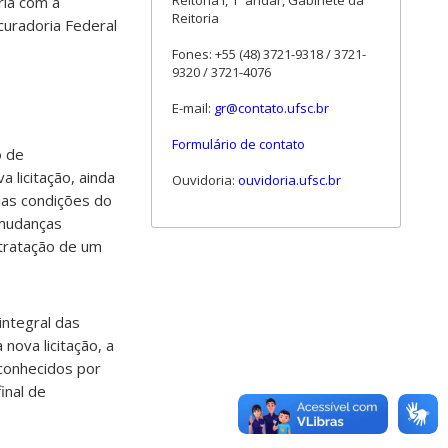
Reitoria I, 1º andar, Gabinete da
ria com a
Reitoria
curadoria Federal
Fones: +55 (48) 3721-9318 / 3721-
9320 / 3721-4076
E-mail:
gr@contato.ufsc.br
Formulário de contato
o de
licitação, ainda
Ouvidoria:
ouvidoria.ufsc.br
as condições do
 mudanças
ntratação de um
integral das
nova licitação, a
 conhecidos por
inal de