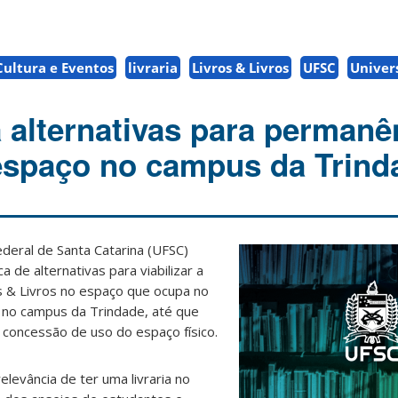
Cultura e Eventos
livraria
Livros & Livros
UFSC
Univer
alternativas para permanê
 espaço no campus da Trind
ederal de Santa Catarina (UFSC)
 de alternativas para viabilizar a
os & Livros no espaço que ocupa no
, no campus da Trindade, até que
ra concessão de uso do espaço físico.
levância de ter uma livraria no