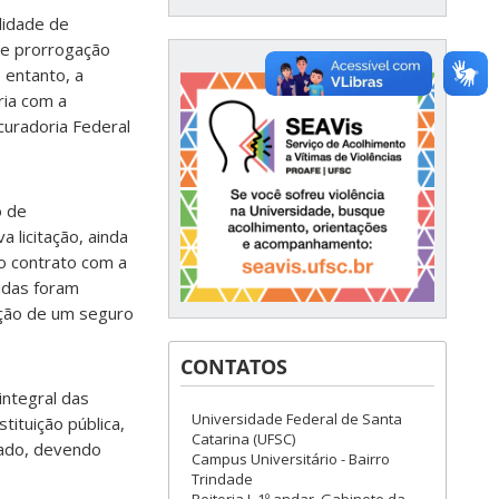
lidade de
de prorrogação
 entanto, a
ria com a
curadoria Federal
o de
licitação, ainda
o contrato com a
idas foram
ação de um seguro
CONTATOS
integral das
Universidade Federal de Santa
tituição pública,
Catarina (UFSC)
vado, devendo
Campus Universitário - Bairro
Trindade