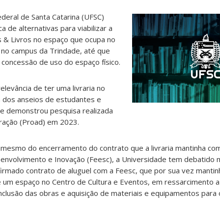
ederal de Santa Catarina (UFSC)
 de alternativas para viabilizar a
os & Livros no espaço que ocupa no
, no campus da Trindade, até que
ra concessão de uso do espaço físico.
levância de ter uma livraria no
dos anseios de estudantes e
e demonstrou pesquisa realizada
tração (Proad) em 2023.
mesmo do encerramento do contrato que a livraria mantinha co
nvolvimento e Inovação (Feesc), a Universidade tem debatido 
a firmado contrato de aluguel com a Feesc, que por sua vez manti
de um espaço no Centro de Cultura e Eventos, em ressarcimento 
nclusão das obras e aquisição de materiais e equipamentos para