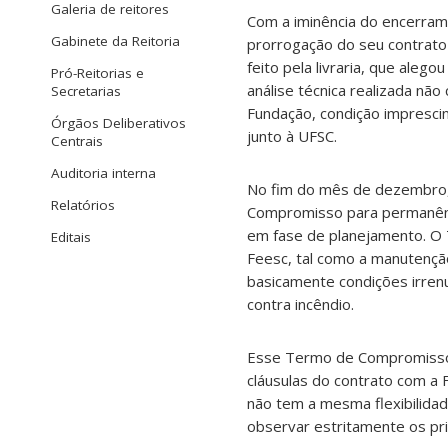
Galeria de reitores
Com a iminência do encerrame
Gabinete da Reitoria
prorrogação do seu contrato
feito pela livraria, que aleg
Pró-Reitorias e
análise técnica realizada não
Secretarias
Fundação, condição imprescin
Órgãos Deliberativos
junto à UFSC.
Centrais
Auditoria interna
No fim do mês de dezembro,
Relatórios
Compromisso para permanênci
em fase de planejamento. O
Editais
Feesc, tal como a manutençã
basicamente condições irren
contra incêndio.
Esse Termo de Compromisso nã
cláusulas do contrato com a F
não tem a mesma flexibilidad
observar estritamente os prin