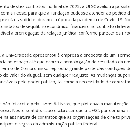
nto destes contratos, no final de 2023, a UFSC avaliou a possibi
 com a Feesc, para que a Fundação pudesse atender ao pedido 
ou prejuízos sofridos durante a época da pandemia de Covid-19. No
 constatou desequilíbrio econômico-financeiro no contrato da livra
dível à prorrogação da relação jurídica, conforme parecer da Pro
 a Universidade apresentou à empresa a proposta de um Term
a no espaço até que ocorra a homologação do resultado da nova 
 Termo de Compromisso reproduz grande parte das condições d
o do valor do aluguel, sem qualquer reajuste. As mudanças suger
unciáveis pelo poder público, tal como a necessidade de contrat
o foi aceito pela Livros & Livros, que pleiteava a manutenção 
eesc. Neste sentido, cabe esclarecer que a UFSC, por ser uma ins
e na assinatura de contratos que as organizações de direito pri
cípios e regras da administração pública federal.