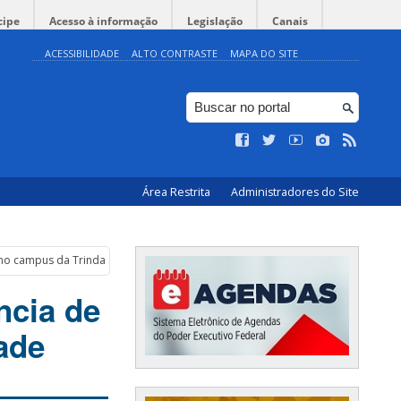
cipe
Acesso à informação
Legislação
Canais
ACESSIBILIDADE
ALTO CONTRASTE
MAPA DO SITE
Área Restrita
Administradores do Site
o no campus da Trindade
ncia de
ade