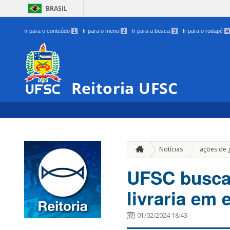
BRASIL
Ir para o conteúdo
1
Ir para o menu
2
Ir para a busca
3
Ir para o rodapé
4
Reitoria UFSC
Notícias
ações de 
UFSC busca 
livraria em
01/02/2024 18:43