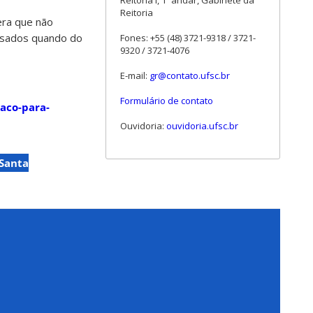
Reitoria I, 1º andar, Gabinete da
Reitoria
tera que não
essados quando do
Fones: +55 (48) 3721-9318 / 3721-
9320 / 3721-4076
E-mail:
gr@contato.ufsc.br
Formulário de contato
paco-para-
Ouvidoria:
ouvidoria.ufsc.br
 Santa