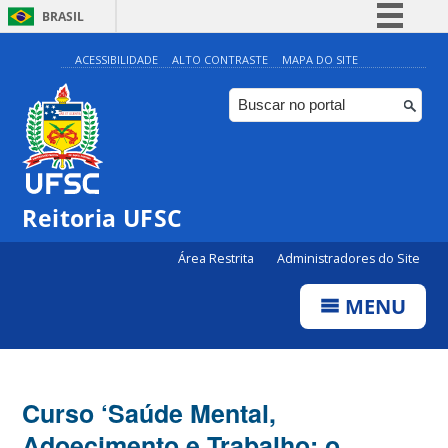
BRASIL
Simplifique!
ACESSIBILIDADE
ALTO CONTRASTE
MAPA DO SITE
Comunica BR
Participe
Acesso à informação
Legislação
Reitoria UFSC
Canais
Área Restrita
Administradores do Site
MENU
Curso ‘Saúde Mental,
Adoecimento e Trabalho: o