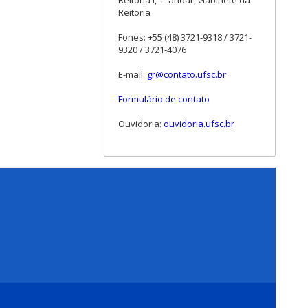
Reitoria I, 1º andar, Gabinete da
Reitoria
Fones: +55 (48) 3721-9318 / 3721-
9320 / 3721-4076
E-mail:
gr@contato.ufsc.br
Formulário de contato
Ouvidoria:
ouvidoria.ufsc.br