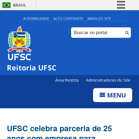
BRASIL
Simplifique!
ACESSIBILIDADE
ALTO CONTRASTE
MAPA DO SITE
Comunica BR
Participe
Acesso à informação
Legislação
Reitoria UFSC
Canais
Área Restrita
Administradores do Site
MENU
UFSC celebra parceria de 25
anos com empresa para