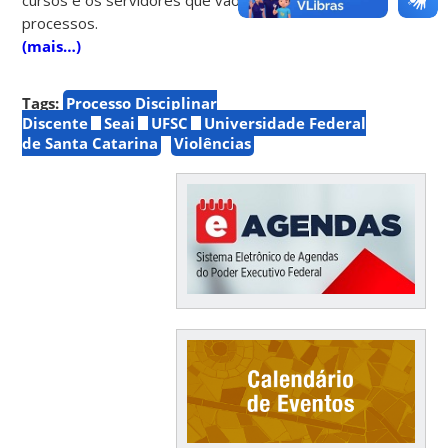
processos.
(mais…)
Tags:
Processo Disciplinar
Discente
Seai
UFSC
Universidade Federal
de Santa Catarina
Violências