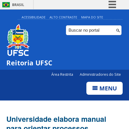
BRASIL
Simplifique!
ACESSIBILIDADE
ALTO CONTRASTE
MAPA DO SITE
Comunica BR
Participe
Acesso à informação
Legislação
Reitoria UFSC
Canais
Área Restrita
Administradores do Site
MENU
Universidade elabora manual
para orientar processos