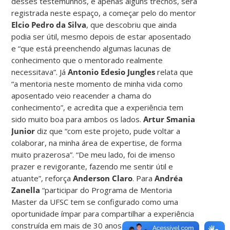
desses testemunhos, e apenas alguns trechos, será
registrada neste espaço, a começar pelo do mentor
Elcio Pedro da Silva
, que descobriu que ainda
podia ser útil, mesmo depois de estar aposentado
e “que está preenchendo algumas lacunas de
conhecimento que o mentorado realmente
necessitava”. Já
Antonio Edesio Jungles
relata que
“a mentoria neste momento de minha vida como
aposentado veio reacender a chama do
conhecimento”, e acredita que a experiência tem
sido muito boa para ambos os lados.
Artur Smania
Junior
diz que “com este projeto, pude voltar a
colaborar, na minha área de expertise, de forma
muito prazerosa”. “De meu lado, foi de imenso
prazer e revigorante, fazendo me sentir útil e
atuante”, reforça
Anderson Claro
. Para
Andréa
Zanella
“participar do Programa de Mentoria
Master da UFSC tem se configurado como uma
oportunidade ímpar para compartilhar a experiência
construída em mais de 30 anos de dedicação”.