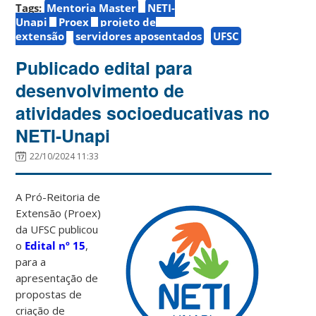
Tags:
Mentoria Master
NETI-
Unapi
Proex
projeto de
extensão
servidores aposentados
UFSC
Publicado edital para
desenvolvimento de
atividades socioeducativas no
NETI-Unapi
22/10/2024 11:33
A Pró-Reitoria de
Extensão (Proex)
da UFSC publicou
o
Edital nº 15
,
para a
apresentação de
propostas de
criação de