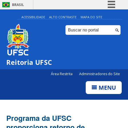
BRASIL
Simplifique!
ACESSIBILIDADE
ALTO CONTRASTE
MAPA DO SITE
Comunica BR
Participe
Acesso à informação
Legislação
Reitoria UFSC
Canais
Área Restrita
Administradores do Site
MENU
Programa da UFSC
proporciona retorno de