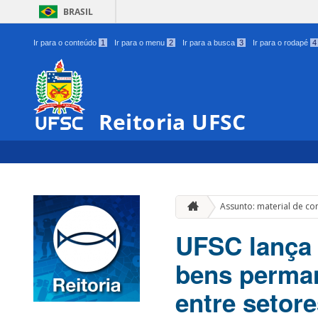
BRASIL
Ir para o conteúdo
1
Ir para o menu
2
Ir para a busca
3
Ir para o rodapé
4
Reitoria UFSC
Assunto: material de c
UFSC lança 
bens perman
entre setor