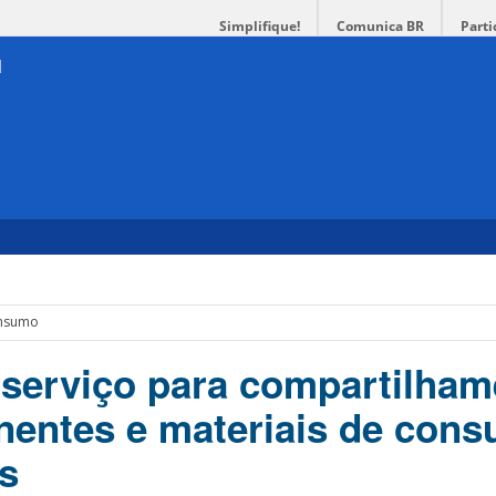
Simplifique!
Comunica BR
Parti
onsumo
serviço para compartilham
entes e materiais de con
es