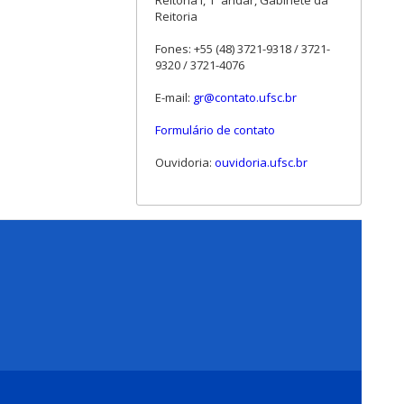
Reitoria I, 1º andar, Gabinete da
Reitoria
Fones: +55 (48) 3721-9318 / 3721-
9320 / 3721-4076
E-mail:
gr@contato.ufsc.br
Formulário de contato
Ouvidoria:
ouvidoria.ufsc.br