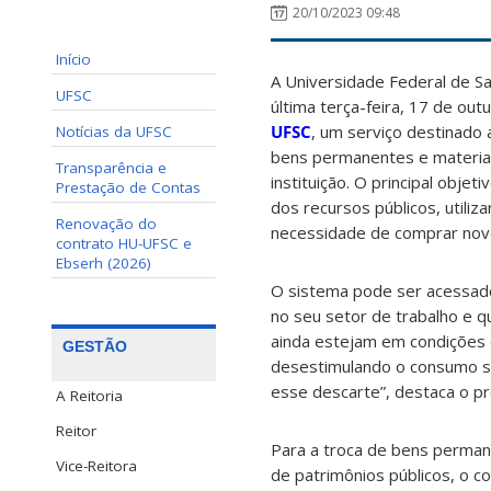
20/10/2023 09:48
Início
A Universidade Federal de Sa
UFSC
última terça-feira, 17 de out
UFSC
, um serviço destinado
Notícias da UFSC
bens permanentes e materia
Transparência e
instituição. O principal obje
Prestação de Contas
dos recursos públicos, utiliz
Renovação do
necessidade de comprar novo
contrato HU-UFSC e
Ebserh (2026)
O sistema pode ser acessado
no seu setor de trabalho e 
ainda estejam em condições d
GESTÃO
desestimulando o consumo s
esse descarte”, destaca o pró
A Reitoria
Reitor
Para a troca de bens perman
Vice-Reitora
de patrimônios públicos, o c