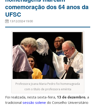
comemoração dos 64 anos da
UFSC
13/12/2024 19:00
Professora Joana Maria Pedro foi homenageada
com o título de professora emérita
Foi realizada, nesta sexta-feira,
13 de dezembro
, a
tradicional
sessão solene
do Conselho Universitário