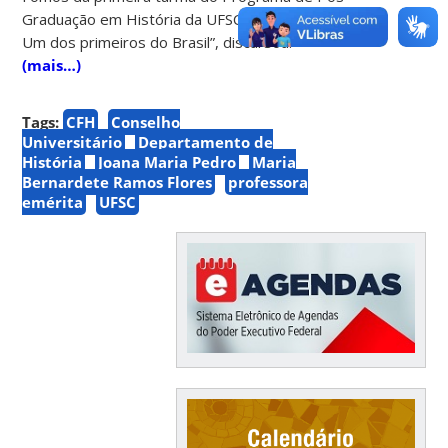
Graduação em História da UFSC, criado em 1975.
Um dos primeiros do Brasil”, discursou.
(mais…)
Tags:
CFH
Conselho
Universitário
Departamento de
História
Joana Maria Pedro
Maria
Bernardete Ramos Flores
professora
emérita
UFSC