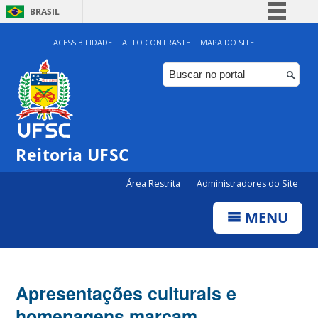
BRASIL
Simplifique!
ACESSIBILIDADE
ALTO CONTRASTE
MAPA DO SITE
Comunica BR
Participe
Acesso à informação
Legislação
Reitoria UFSC
Canais
Área Restrita
Administradores do Site
MENU
Apresentações culturais e
homenagens marcam