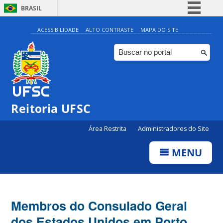
BRASIL
Simplifique!
ACESSIBILIDADE
ALTO CONTRASTE
MAPA DO SITE
Comunica BR
Participe
Acesso à informação
Legislação
Reitoria UFSC
Canais
Área Restrita
Administradores do Site
MENU
Membros do Consulado Geral
dos Estados Unidos em Porto