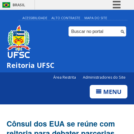
BRASIL
Simplifique!
ACESSIBILIDADE
ALTO CONTRASTE
MAPA DO SITE
Comunica BR
Participe
Acesso à informação
Legislação
Reitoria UFSC
Canais
Área Restrita
Administradores do Site
MENU
Cônsul dos EUA se reúne com
reitoria para debater parcerias