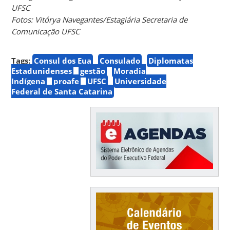
UFSC
Fotos: Vitórya Navegantes/
Estagiária Secretaria de
Comunicação UFSC
Tags:
Consul dos Eua
Consulado
Diplomatas
Estadunidenses
gestão
Moradia
Indígena
proafe
UFSC
Universidade
Federal de Santa Catarina