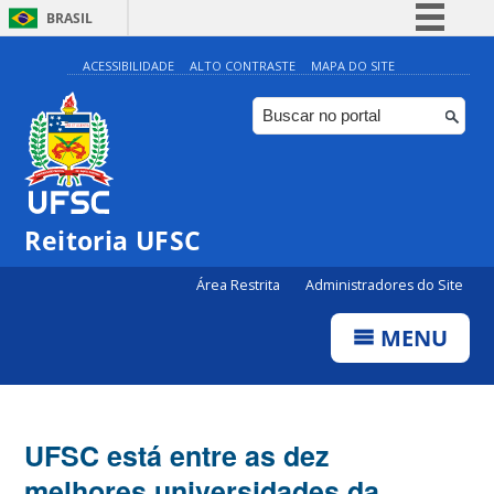
BRASIL
Simplifique!
ACESSIBILIDADE
ALTO CONTRASTE
MAPA DO SITE
Comunica BR
Participe
Acesso à informação
Legislação
Reitoria UFSC
Canais
Área Restrita
Administradores do Site
MENU
UFSC está entre as dez
melhores universidades da