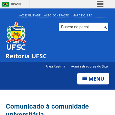
BRASIL
Simplifique!
ACESSIBILIDADE
ALTO CONTRASTE
MAPA DO SITE
Comunica BR
Participe
Acesso à informação
Legislação
Reitoria UFSC
Canais
Área Restrita
Administradores do Site
MENU
Comunicado à comunidade
universitária