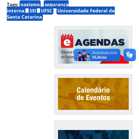
Tags:
nazismo
segurança
interna
SSI
UFSC
Universidade Federal de
Santa Catarina