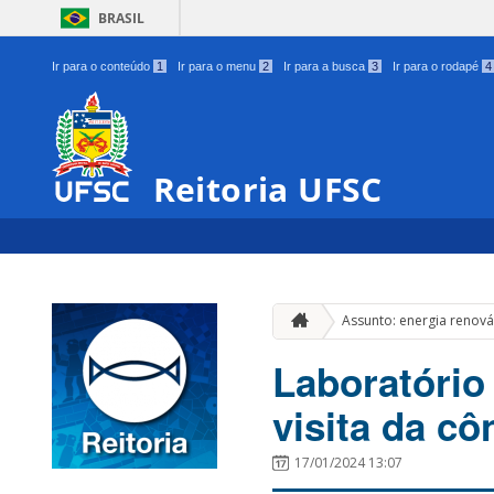
BRASIL
Ir para o conteúdo
1
Ir para o menu
2
Ir para a busca
3
Ir para o rodapé
4
Reitoria UFSC
Assunto: energia renová
Laboratório
visita da cô
17/01/2024 13:07