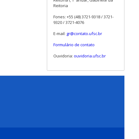
Reitoria I, 1º andar, Gabinete da
Reitoria
Fones: +55 (48) 3721-9318 / 3721-
9320 / 3721-4076
E-mail:
gr@contato.ufsc.br
Formulário de contato
Ouvidoria:
ouvidoria.ufsc.br