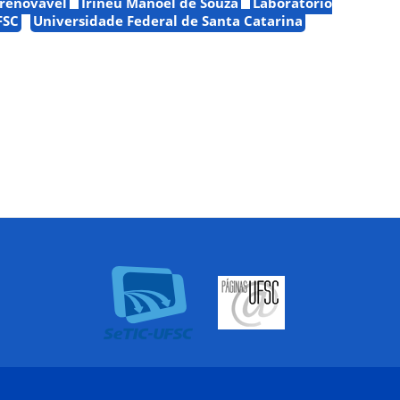
 renovável
Irineu Manoel de Souza
Laboratório
FSC
Universidade Federal de Santa Catarina