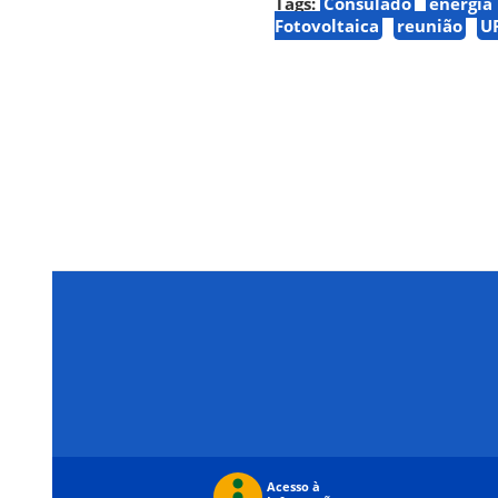
Tags:
Consulado
energia
Fotovoltaica
reunião
U