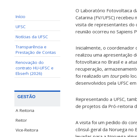
O Laboratório Fotovoltaica d
Início
Catarina (FV/UFSC) recebeu n
visita de representantes do 
UFSC
reunião ocorreu no Sapiens P
Notícias da UFSC
Transparência e
Inicialmente, o coordenador 
Prestação de Contas
realizou uma apresentação d
fotovoltaica no Brasil e a at
Renovação do
contrato HU-UFSC e
recuperação, armazenamento
Ebserh (2026)
foi realizado um
tour
pelo loc
desenvolvidos pela UFSC em 
GESTÃO
Representando a UFSC, també
de projetos da Pró-reitoria 
A Reitoria
Reitor
A visita foi um pedido do co
cônsul-geral da Noruega no 
Vice-Reitora
levadas para a Noruega algu