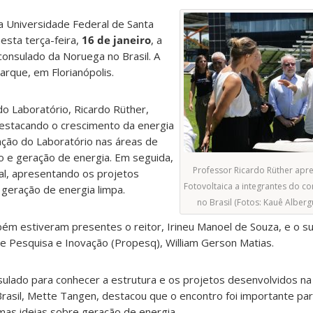
a Universidade Federal de Santa
esta terça-feira,
16 de janeiro
, a
consulado da Noruega no Brasil. A
arque, em Florianópolis.
do Laboratório, Ricardo Rüther,
estacando o crescimento da energia
uação do Laboratório nas áreas de
 e geração de energia. Em seguida,
Professor Ricardo Rüther apr
al, apresentando os projetos
Fotovoltaica a integrantes do 
geração de energia limpa.
no Brasil (Fotos: Kauê Alber
m estiveram presentes o reitor, Irineu Manoel de Souza, e o s
de Pesquisa e Inovação (Propesq), William Gerson Matias.
nsulado para conhecer a estrutura e os projetos desenvolvidos na
Brasil, Mette Tangen, destacou que o encontro foi importante pa
mas ideias sobre geração de energia.