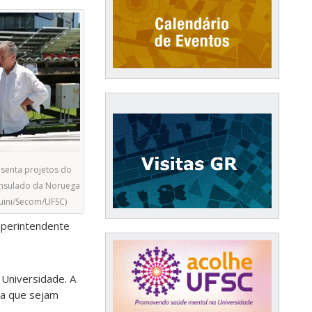
esenta projetos do
consulado da Noruega
guini/Secom/UFSC)
uperintendente
 Universidade. A
ra que sejam