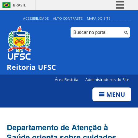
BRASIL
Simplifique!
ACESSIBILIDADE
ALTO CONTRASTE
MAPA DO SITE
Comunica BR
Participe
Acesso à informação
Legislação
Reitoria UFSC
Canais
Área Restrita
Administradores do Site
MENU
Departamento de Atenção à
Saúde orienta sobre cuidados