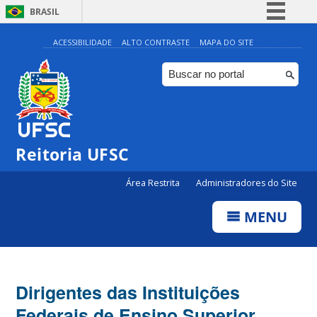
BRASIL
Simplifique!
ACESSIBILIDADE
ALTO CONTRASTE
MAPA DO SITE
Comunica BR
Participe
Acesso à informação
Legislação
Reitoria UFSC
Canais
Área Restrita
Administradores do Site
MENU
Dirigentes das Instituições
Federais de Ensino Superior