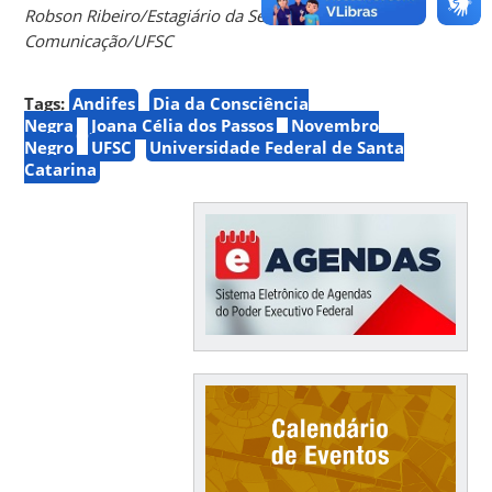
Robson Ribeiro/Estagiário da Secretaria de
Comunicação/UFSC
Tags:
Andifes
Dia da Consciência
Negra
Joana Célia dos Passos
Novembro
Negro
UFSC
Universidade Federal de Santa
Catarina